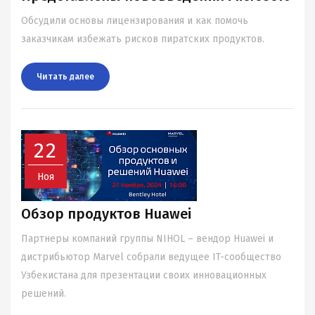
Обсудили основы лицензирования и как помочь
заказчикам избежать рисков пиратских продуктов.
Читать далee
22
Ноя
Обзор продуктов Huawei
Партнеры компаний группы NIHOL – вендор Huawei и
дистрибьютор Marvel собрали ведущее IT-сообщество
Узбекистана для презентации своих инновационных
решений.