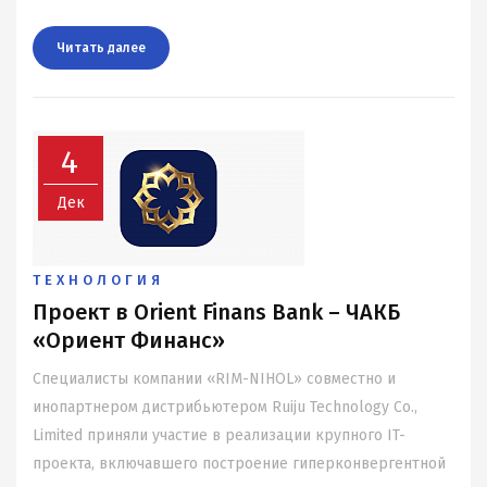
Читать далee
4
Дек
ТЕХНОЛОГИЯ
Проект в Orient Finans Bank – ЧАКБ
«Ориент Финанс»
Специалисты компании «RIM-NIHOL» совместно и
инопартнером дистрибьютером Ruiju Technology Co.,
Limited приняли участие в реализации крупного IT-
проекта, включавшего построение гиперконвергентной