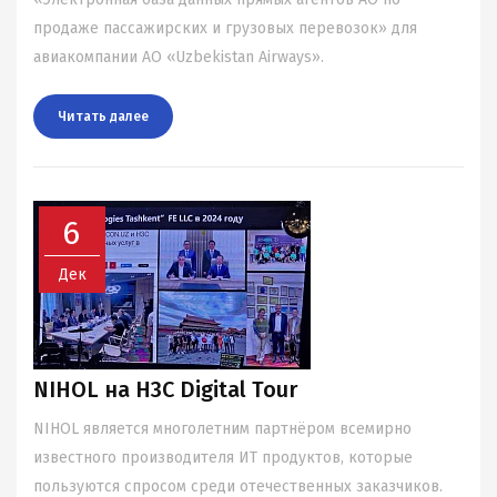
продаже пассажирских и грузовых перевозок» для
авиакомпании АО «Uzbekistan Airways».
Читать далee
6
Дек
NIHOL на H3C Digital Tour
NIHOL является многолетним партнёром всемирно
известного производителя ИТ продуктов, которые
пользуются спросом среди отечественных заказчиков.