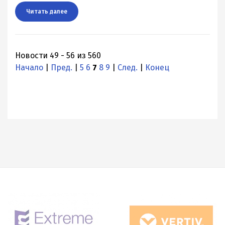
Читать далee
Новости 49 - 56 из 560
Начало
|
Пред.
|
5
6
7
8
9
|
След.
|
Конец