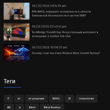
06/30/2026 09:14:19 am
RIM-NIHOL повышает экспертность в области
банковской безопасности и систем SWIFT
06/26/2026 03:40:41 pm
TechBridge TrendAI Day: Искусственный интеллект и
нетворкинг в Golden Fish Club
06/02/2026 10:08:01 am
Почему стоит посетить Modern Work Growth Factory?
Теги
IT
ит
ит-решения
NIHOL
АТ
технология
ИБ
it
Nihol
Nihol-Komtex