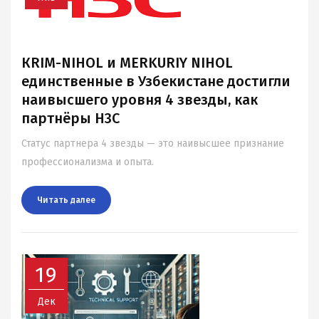
КRIM-NIHOL и MERKURIY NIHOL
единственные в Узбекистане достигли
наивысшего уровня 4 звезды, как
партнёры H3C
Статус партнера 4 звезды — это наивысшее признание
профессионализма и опыта.
Читать далee
19
Дек