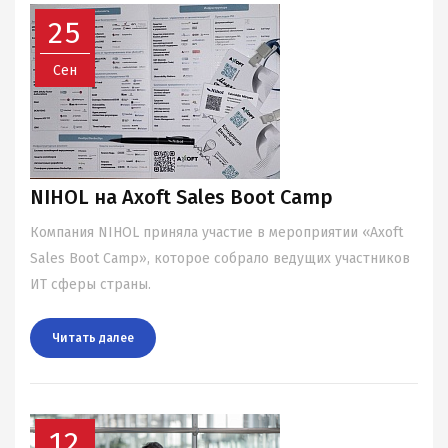
25
Сен
NIHOL на Axoft Sales Boot Camp
Компания NIHOL приняла участие в мероприятии «Axoft
Sales Boot Camp», которое собрало ведущих участников
ИТ сферы страны.
Читать далee
12