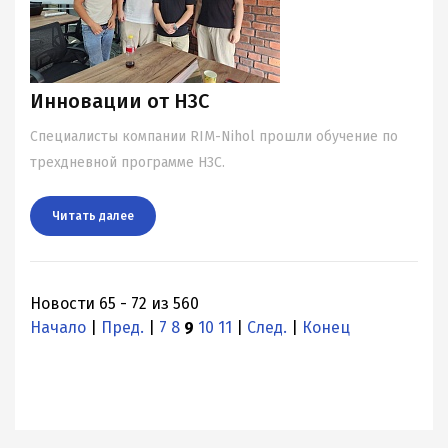
Инновации от Н3С
Специалисты компании RIM-Nihol прошли обучение по
трехдневной программе Н3С.
Читать далee
Новости 65 - 72 из 560
Начало
|
Пред.
|
7
8
9
10
11
|
След.
|
Конец