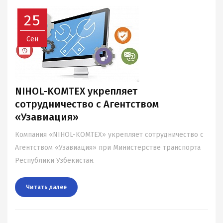
25
Сен
NIHOL-KOMTEX укрепляет
сотрудничество с Агентством
«Узавиация»
Компания «NIHOL-KOMTEX» укрепляет сотрудничество с
Агентством «Узавиация» при Министерстве транспорта
Республики Узбекистан.
Читать далee