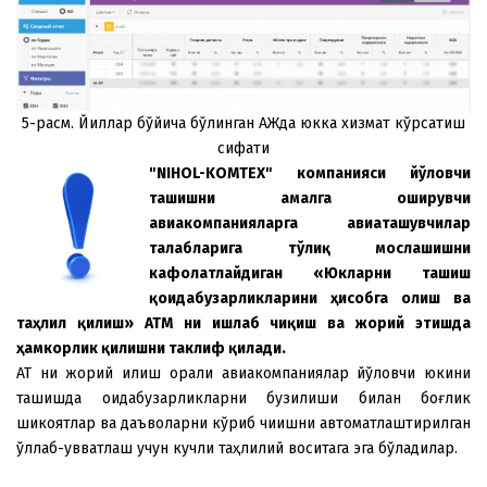
5-расм. Йиллар бўйича бўлинган АЖда юкка xизмат кўрсатиш
сифати
"NIHOL-KOMTEX" компанияси йўловчи
ташишни амалга оширувчи
авиакомпанияларга авиаташувчилар
талабларига тўлиқ мослашишни
кафолатлайдиган «Юкларни ташиш
қоидабузарликларини ҳисобга олиш ва
таҳлил қилиш» АТМ ни ишлаб чиқиш ва жорий этишда
ҳамкорлик қилишни таклиф қилади
.
АТ ни жорий қилиш орқали авиакомпаниялар йўловчи юкини
ташишда қоидабузарликларни бузилиши билан боғлик
шикоятлар ва даъволарни кўриб чиқишни автоматлаштирилган
қўллаб-қувватлаш учун кучли таҳлилий воситага эга бўладилар.