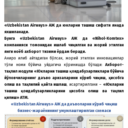
«Uzbekistan Airways»
АЖ
да юкларни ташиш
сифати
янада
я
x
шиланади
.
Бунга
«Uzbekistan Airways»
АЖ
да
«Nihol-Komtex»
компанияси
томонидан
ишлаб
чи
қ
илган
ва
жорий
этилган
янги
ноёб
а
x
борот
тизими
ёрдам
беради
.
Аниқроқ қилиб айтадиган бўлсак, жорий этилган инновациялар
тўлиқ номи бўйича қуйдагича кўринишда бўлади:
А
x
борот
-
та
ҳ
лил
модули
«
Юкларни ташиш қоидабузарликлари
б
ў
йича
йўловчиларнинг
даъво
аризаларини
кўриб
чи
қ
иш
,
ҳ
исобга
олиш
ва
та
ҳ
лилий
қ
айта
ишлаш
, қисқартирилгани –
«Юкларни
ташиш қоидабузарликларини ҳисобга олиш ва таҳлил
қилиш» АТМ
.
«Uzbekistan Airways»
АЖ
да
даъволарни
кўриб
чи
қ
иш
бизнес
-
жараёнининг
умумлаштирилган
с
x
емаси