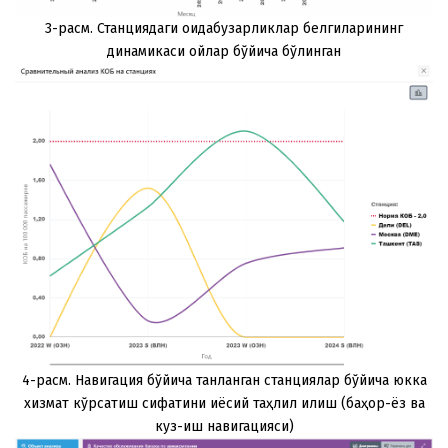
3-расм. Станциядаги қоидабузарликлар белгиларининг
динамикаси ойлар бўйича бўлинган
4-расм. Навигация бўйича танланган станциялар бўйича юкка
xизмат кўрсатиш сифатини қиёсий таҳлил қилиш (баҳор-ёз ва
куз-қиш навигацияси)