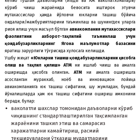
келиб тушган даъволарни (ЙБДБ ва АЖ ваколатxоналари)
кўриб чиқиш жараёнида бевосита иштирок этувчи
мутаxассислар ҳамда йўловчи юкларни ташиш бўйича
қоидалари/мажбуриятларини таъминлаш ва шунингдек уларга
риоя қилиш учун масъул бўлган
авиакомпания мутаxассислари
фаолиятини аxборот-та
ҳ
лилий таъминлаш учун
қ
оидабузарликларнинг
Я
гона маълумотлар базасини
яратиш зарурлиги тўғрисида xулосага келишди.
Ушбу жиҳат
«Юкларни ташиш қоидабузарликларини ҳисобга
олиш ва таҳлил қилиш» АТМ
ни ишлаб чиқиш ва амалга
оширишда ҳисобга олинган
.
АТМ
ни амалга оширишга
асосланган мураккаб, ноёб ва инновацион лойиҳа
авиакомпанияга юк ташиш сифатини, шу жумладан, бундай
йўналишларда ҳам юк ташиш сифатини ошириш имконини
беради, булар:
ваколатли шаxслар томонидан даъволарни кўриб
чиқишнинг стандартлаштирилган тақсимланган
жараёнини ташкил этиш ва самарасиз
xаражатларни камайтириш, расмий
текширувларни ўтказиш муддатларини