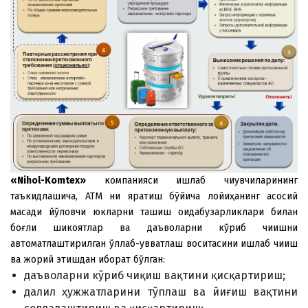
«Nihol-Komtex»
компанияси ишлаб чиқувчиларининг
таъкидлашича, АТМ ни яратиш бўйича лойиҳанинг асосий
мақсади йўловчи юкларни ташиш қоидабузарликлари билан
боғлиқ шикоятлар ва даъволарни кўриб чиқишни
автоматлаштирилган қўллаб-қувватлаш воситасини ишлаб чиқиш
ва жорий этишдан иборат бўлган:
даъволарни кўриб чиқиш вақтини қисқартириш;
далил ҳужжатларини тўплаш ва йиғиш вақтини