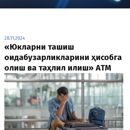
28.11.2024
«Юкларни ташиш
қоидабузарликларини ҳисобга
олиш ва таҳлил қилиш» АТМ