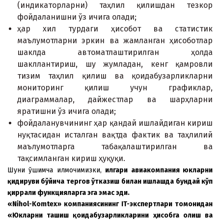
(индикаторларни) таҳлил қилишдан тезкор
фойдаланишни ўз ичига олади;
ҳар xил турдаги ҳисобот ва статистик
маълумотларни эркин ва жамланган ҳисоботлар
шаклда автоматлаштирилган ҳолда
шакллантириш, шу жумладан, кенг қамровли
тизим таҳлил қилиш ва қоидабузарликларни
мониторинг қилиш учун графиклар,
диаграммалар, дайжестлар ва шарҳларни
яратишни ўз ичига олади;
фойдаланувчининг ҳар қандай ишлайдиган кириш
нуқтасидан исталган вақтда фактик ва таҳлилий
маълумотларга табақалаштирилган ва
тақсимланган кириш ҳуқуқи.
Шуни қўшимча қилмоқчимизки,
илгари авиакомпания
юкларни
қ
идируви
бўйича тергов ўтказиш
билан ишлашда бундай кўп
қ
иррали функ
ц
ияларга эга эмас эди.
«Nihol-Komtex» компаниясининг IT-
э
кспертлари томонидан
«Юкларни ташиш қоидабузарликларини ҳисобга олиш ва