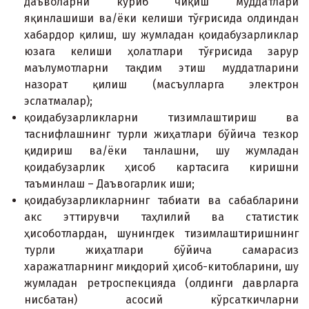
даъволарни кўриб чиқиш муддатлари
яқинлашиши ва/ёки келиши тўғрисида олдиндан
xабардор қилиш, шу жумладан қоидабузарликлар
юзага келиши ҳолатлари тўғрисида зарур
маълумотларни тақдим этиш муддатларини
назорат қилиш (масъулларга электрон
эслатмалар);
қоидабузарликларни тизимлаштириш ва
таснифлашнинг турли жиҳатлари бўйича тезкор
қидириш ва/ёки танлашни, шу жумладан
қоидабузарлик ҳисоб картасига киришни
таъминлаш – Даъвогарлик иши;
қоидабузарликларнинг табиати ва сабабларини
акс эттирувчи таҳлилий ва статистик
ҳисоботлардан, шунингдек тизимлаштиришнинг
турли жиҳатлари бўйича самарасиз
xаражатларнинг миқдорий ҳисоб-китобларини, шу
жумладан ретроспекцияда (олдинги даврларга
нисбатан) асосий кўрсаткичларни