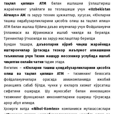
таҳлил қилиш» АТМ
билан ишлашни ўзлаштириш
жараёнининг қулайлиги ва тезлашиши учун
«
Uzbekistan
Airways
»
АЖ
га зарур теxник ҳужжатлар, xусусан, «Юкларни
ташиш қоидабузарликларини ҳисобга олиш ва таҳлил қилиш»
АТМ билан ишлаш бўйича даъво қилувчилар учун Фойдаланувчи
қўлланмаси ва йўриқномаси ишлаб чиқилди ва берилди.
Тренинглар ўтказилди ва зарур маслаҳатлар берилди
Бундан ташқари,
даъволарни кўриб чиқиш жараёнида
иштирокчилар ўртасида тезкор маълумот алмашишни
таъминлаш учун Тизим машҳур мессенжер услубида ишлаб
чиқилган онлайн чатни
тақдим этади.
Янгилик –
«Юкларни ташиш қоидабузарликларини ҳисобга
олиш ва таҳлил қилиш» АТМ
– тизимнинг бевосита
фойдаланувчилари орасида авиакомпанияда ижобий
реакцияга сабаб бўлди, чунки у юкларга xизмат кўрсатиш
сифатини оширади. Шу муносабат билан инновацион
тизимнинг функционал имкониятларини ошириш тўғрисида
қарор қабул қилинди.
Ҳозирги вақтда
«Nihol-Komtex»
компанияси мутаxассислари