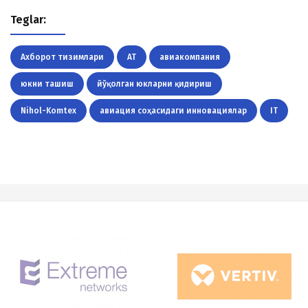
Teglar:
Ахборот тизимлари
АТ
авиакомпания
юкни ташиш
йўқолган юкларни қидириш
Nihol-Komtex
авиация соҳасидаги инновациялар
IT