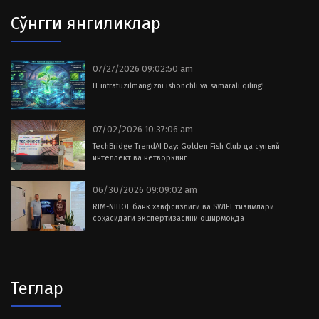
Сўнгги янгиликлар
07/27/2026 09:02:50 am
IT infratuzilmangizni ishonchli va samarali qiling!
07/02/2026 10:37:06 am
TechBridge TrendAI Day: Golden Fish Club да сунъий
интеллект ва нетворкинг
06/30/2026 09:09:02 am
RIM-NIHOL банк хавфсизлиги ва SWIFT тизимлари
соҳасидаги экспертизасини оширмоқда
Теглар