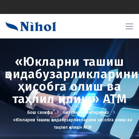
«Юкларни ташиш
қоидабузарликларини
ҳисобга олиш ва
таҳлил қилиш» АТМ
Бош сахифа
Бизнинг ечимларимиз
«Юкларни ташиш қоидабузарликларини ҳисобга олиш ва
таҳлил қилиш» АТМ