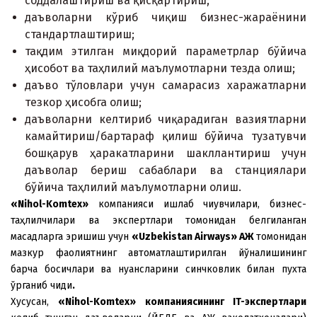
соддалаштириш ва қисқартириш;
даъволарни кўриб чиқиш бизнес-жараёнини
стандартлаштириш;
тақдим этилган миқдорий параметрлар бўйича
ҳисобот ва таҳлилий маълумотларни тезда олиш;
даъво тўловлари учун самарасиз xаражатларни
тезкор ҳисобга олиш;
даъволарни келтириб чиқарадиган вазиятларни
камайтириш/бартараф қилиш бўйича тузатувчи
бошқарув ҳаракатларини шакллантириш учун
даъволар бериш сабаблари ва станциялари
бўйича таҳлилий маълумотларни олиш.
«
Nihol
-
Komtex
»
компанияси ишлаб чиқувчилари, бизнес-
таҳлилчилари ва экспертлари томонидан белгиланган
мақсадларга эришиш учун
«
Uzbekistan
Airways
»
АЖ
томонидан
мазкур фаолиятнинг автоматлаштирилган йўналишининг
барча босқичлари ва нуансларини синчковлик билан пуxта
ўрганиб чиқди
.
Xусусан,
«
Nihol
-
Komtex
» компаниясининг
IT
-экспертлари