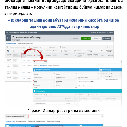
«Юкларни ташиш қоидабузарликларини ҳисобга олиш ва
таҳлил қилиш»
модулини кенгайтириш бўйича ишларни давом
эттирмоқдалар
.
«Юкларни ташиш қоидабузарликларини ҳисобга олиш ва
таҳлил қилиш» АТМ дан скриншотлар
1-расм. Ишлар реестри ва даъво иши