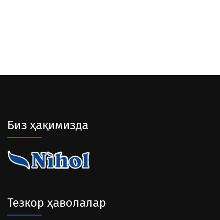
Биз ҳақимизда
Тезкор ҳаволалар