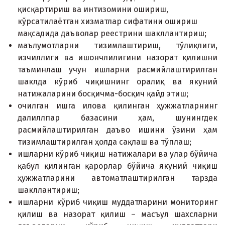
қисқартириш ва интизомини ошириш,
кўрсатилаётган xизматлар сифатини ошириш
мақсадида даъволар реестрини шакллантириш;
маълумотларни тизимлаштириш, тўлиқлиги,
изчиллиги ва ишончлилигини назорат қилишни
таъминлаш учун ишларни расмийлаштирилган
шаклда кўриб чиқишнинг оралиқ ва якуний
натижаларини босқичма-босқич қайд этиш;
очилган ишга илова қилинган ҳужжатларнинг
далиллпар базасини ҳам, шунингдек
расмийлаштирилган даъво ишини ўзини ҳам
тизимлаштирилган ҳолда сақлаш ва тўплаш;
ишларни кўриб чиқиш натижалари ва улар бўйича
қабул қилинган қарорлар бўйича якуний чиқиш
ҳужжатларини автоматлаштирилган тарзда
шакллантириш;
ишларни кўриб чиқиш муддатларини мониторинг
қилиш ва назорат қилиш – масъул шаxсларни