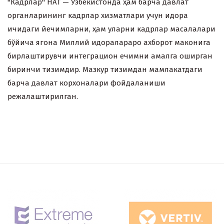
"Кадрлар" НАТ — Ўзбекистонда ҳам барча давлат
органларининг кадрлар хизматлари учун идора
ичидаги йечимларни, ҳам уларни кадрлар масалалари
бўйича ягона Миллий идоралараро ахборот маконига
бирлаштирувчи интеграцион ечимни амалга оширган
биринчи тизимдир. Мазкур тизимдан мамлакатдаги
барча давлат корхоналари фойдаланиши
режалаштирилган.