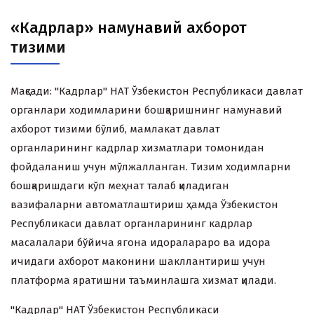
«Кадрлар» намунавий ахборот
тизими
Мақсади: "Кадрлар" НАТ Ўзбекистон Республикаси давлат
органлари ходимларини бошқаришнинг намунавий
ахборот тизими бўлиб, мамлакат давлат
органларининг кадрлар хизматлари томонидан
фойдаланиш учун мўлжалланган. Тизим ходимларни
бошқаришдаги кўп меҳнат талаб қиладиган
вазифаларни автоматлаштириш ҳамда Ўзбекистон
Республикаси давлат органларининг кадрлар
масалалари бўйича ягона идоралараро ва идора
ичидаги ахборот маконини шакллантириш учун
платформа яратишни таъминлашга хизмат қилади.
"Кадрлар" НАТ Ўзбекистон Республикаси