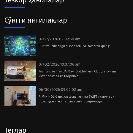
Тезкор ҳаволалар
Сўнгги янгиликлар
07/27/2026 09:02:50 am
IT infratuzilmangizni ishonchli va samarali qiling!
07/02/2026 10:37:06 am
TechBridge TrendAI Day: Golden Fish Club да сунъий
интеллект ва нетворкинг
06/30/2026 09:09:02 am
RIM-NIHOL банк хавфсизлиги ва SWIFT тизимлари
соҳасидаги экспертизасини оширмоқда
Теглар