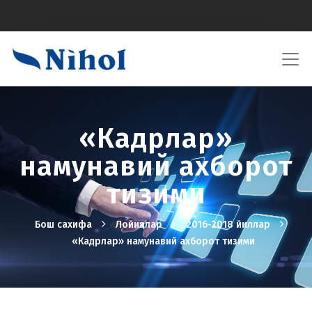
«Кадрлар»
намунавий ахборот
тизими
Бош сахифа
Лойиҳалар
2016-2018 йиллар
«Кадрлар» намунавий ахборот тизими