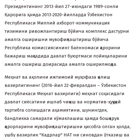
Президентининг 2013-йил 27-июндаги 1989-сонли
Қарорига ҳамда 2013-2020-йилларда Ўзбекистон
Республикаси Миллий ахборот-коммуникация
тизимини ривожлантириш бўйича комплекс дастурни
амалга оширишни мувофиқлаштириш бўйича
Республика комиссиясининг баённомаси қарорини
бажариш мақсадида давлат буюртмаси лойиҳаларини
амалга ошириш доирасида амалга оширилмоқда.
Меҳнат ва аҳолини ижтимоий муҳофаза қилиш
вазирлигининг (2016-йил 22-февралдан – Ўзбекистон
Республикаси Меҳнат вазирлиги) меҳнат соҳасидаги
давлат сиёсатини ишлаб чиқиш ва норматив-ҳуқуқий
тартибга солишдаги аҳамиятини, шунингдек,
бандликка самарали кўмаклашиш ҳамда бошқарув
қарорларини мувофиқлаштиришни ҳисобга олган ҳолда,
ушбу вазирлик "Кадрлар" НАТ ни синовдан ўтказиш ва