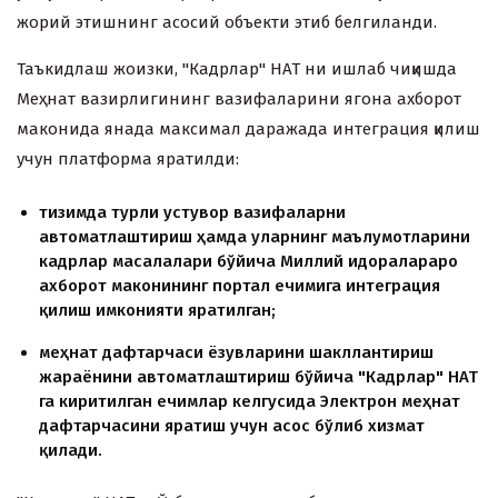
жорий этишнинг асосий объекти этиб белгиланди.
Таъкидлаш жоизки, "Кадрлар" НАТ ни ишлаб чиқишда
Меҳнат вазирлигининг вазифаларини ягона ахборот
маконида янада максимал даражада интеграция қилиш
учун платформа яратилди:
тизимда турли устувор вазифаларни
автоматлаштириш ҳамда уларнинг маълумотларини
кадрлар масалалари бўйича Миллий идоралараро
ахборот маконининг портал ечимига интеграция
қилиш имконияти яратилган;
меҳнат дафтарчаси ёзувларини шакллантириш
жараёнини автоматлаштириш бўйича "Кадрлар" НАТ
га киритилган ечимлар келгусида Электрон меҳнат
дафтарчасини яратиш учун асос бўлиб хизмат
қилади.