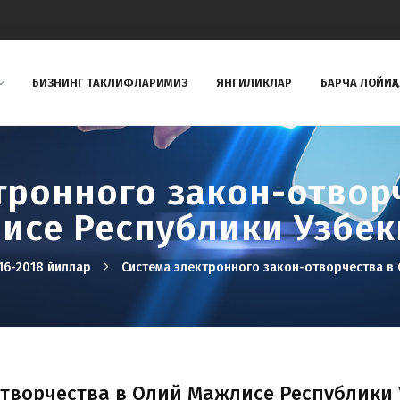
БИЗНИНГ ТAКЛИФЛAРИМИЗ
ЯНГИЛИКЛАР
БАРЧА ЛОЙИҲ
тронного закон-отвор
исе Республики Узбек
16-2018 йиллар
Система электронного закон-отворчества в 
отворчества в Олий Мажлисе Республики 