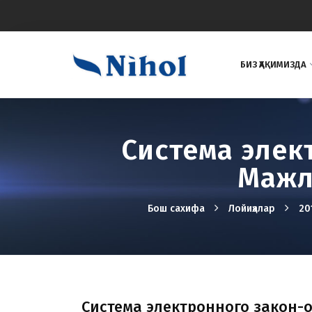
БИЗ ҲАҚИМИЗДА
Система элек
Мажл
Бош сахифа
Лойиҳалар
20
Система электронного закон-