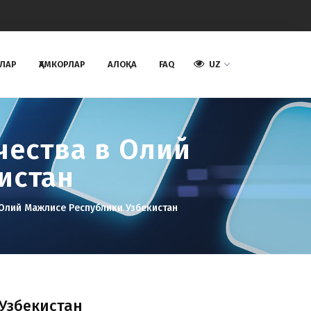
АЛАР
ҲАМКОРЛАР
AЛОҚА
FAQ
UZ
чества в Олий
истан
Олий Мажлисе Республики Узбекистан
Узбекистан