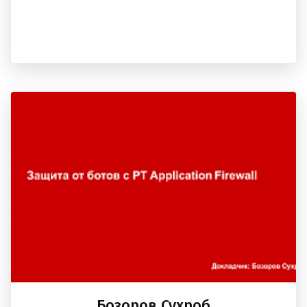
Бозоров Суxроб