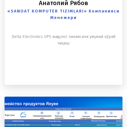
Анатолий Рябов
«SANOAT KOMPUTER TIZIMLARI» Компанияси
Менежери
Delta Electronics UPS маҳсулот линиясини умумий кўриб
чиқиш