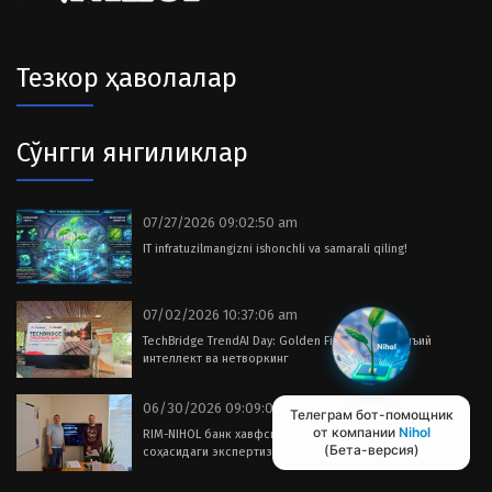
Тезкор ҳаволалар
Сўнгги янгиликлар
07/27/2026 09:02:50 am
IT infratuzilmangizni ishonchli va samarali qiling!
07/02/2026 10:37:06 am
TechBridge TrendAI Day: Golden Fish Club да сунъий
интеллект ва нетворкинг
06/30/2026 09:09:02 am
Телеграм бот-помощник
от компании
Nihol
RIM-NIHOL банк хавфсизлиги ва SWIFT тизимлари
(Бета-версия)
соҳасидаги экспертизасини оширмоқда