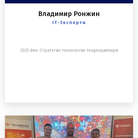
Владимир Ронжин
IT-Эксперти
2025 йил: Cтратегик теxнология тенденциялари