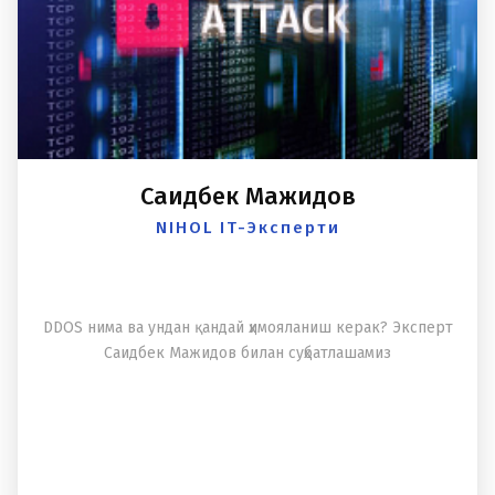
Саидбек Мажидов
NIHOL IT-Эксперти
DDOS нима ва ундан қандай ҳимояланиш керак? Эксперт
Саидбек Мажидов билан суҳбатлашамиз