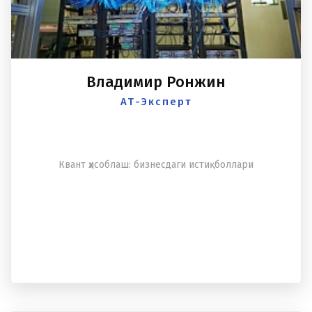
Владимир Ронжин
АТ-Эксперт
Квант ҳисоблаш: бизнесдаги истиқболлари