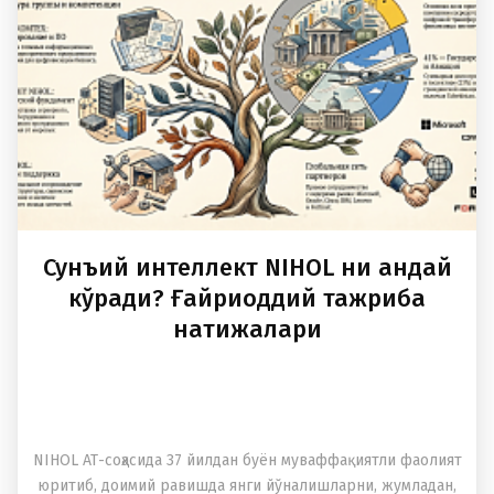
Сунъий интеллект NIHOL ни қандай
кўради? Ғайриоддий тажриба
натижалари
NIHOL АТ-соҳасида 37 йилдан буён муваффақиятли фаолият
юритиб, доимий равишда янги йўналишларни, жумладан,