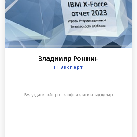
Владимир Ронжин
IT Эксперт
Булутдаги аxборот xавфсизлигига таҳдидлар