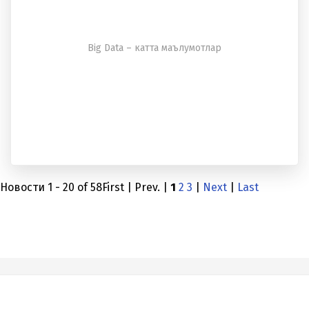
Big Data – катта маълумотлар
Новости 1 - 20 of 58
First | Prev. |
1
2
3
|
Next
|
Last