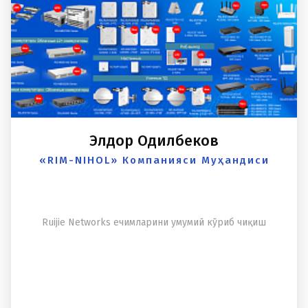
Элдор Одилбеков
«RIM-NIHOL» Компанияси Муҳандиси
Ruijie Networks ечимларини умумий кўриб чиқиш