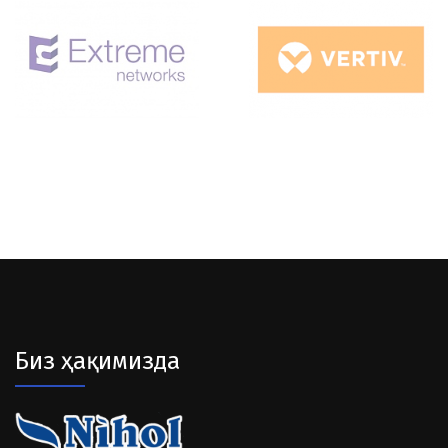
Биз ҳақимизда