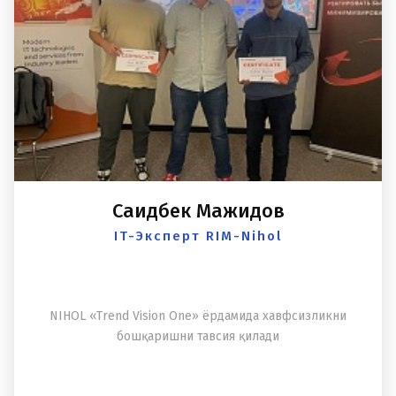
Саидбек Мажидов
IT-Эксперт RIM-Nihol
NIHOL «Trend Vision One» ёрдамида xавфсизликни
бошқаришни тавсия қилади