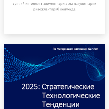
сунъий интеллект элементларига эга маҳсулотларни
ривожлантириб келмоқда.