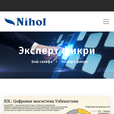
Эксперт фикри
Бош сахифа
Эксперт фикри