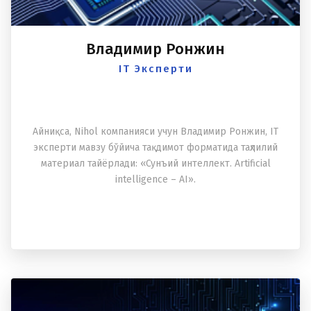
Владимир Ронжин
IT Эксперти
Айниқса, Nihol компанияси учун Владимир Ронжин, IT
эксперти мавзу бўйича тақдимот форматида таҳлилий
материал тайёрлади: «Сунъий интеллект. Artificial
intelligence – AI».