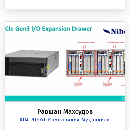
Равшан Махсудов
RIM-NIHOL Компанияси Муҳандиси