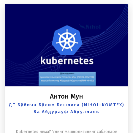
Антон Мун
ДТ Бўйича Бўлим Бошлиғи (NIHOL-KOMTEX)
Ва Абдурауф Абдуллаев
Kubernetes нима? Унинг машҳурлигининг сабаблари