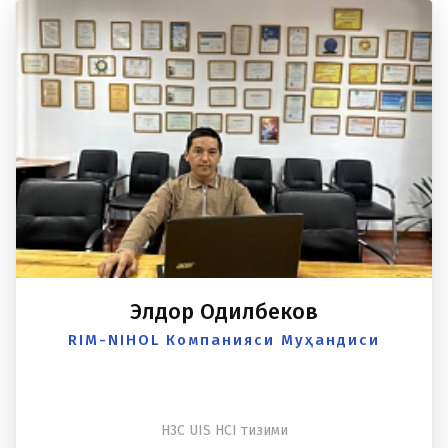
Элдор Одилбеков
RIM-NIHOL Компанияси Муҳандиси
H3C UIS HCI тизими