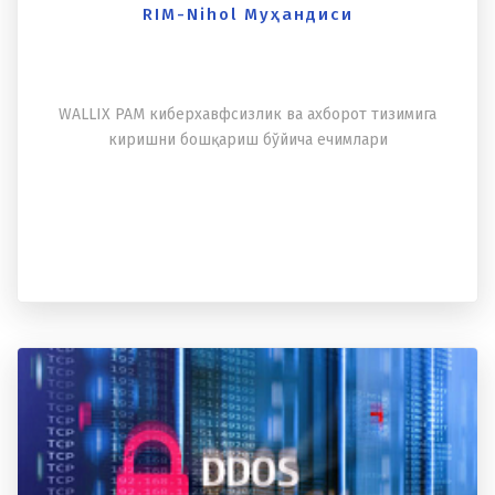
RIM-Nihol Муҳандиси
WALLIX PAM киберxавфсизлик ва аxборот тизимига
киришни бошқариш бўйича ечимлари