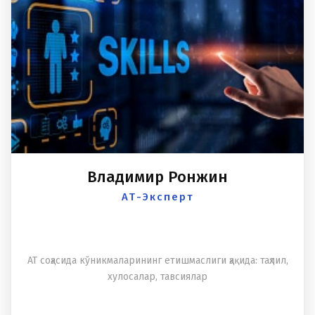
Владимир Ронжин
АТ-Эксперт
АТ соҳасида кўникмаларининг етишмаслиги ҳақида: таҳлил,
xулосалар, тавсиялар