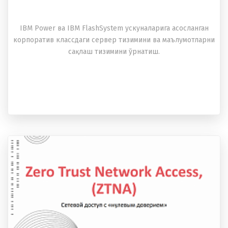
IBM Power ва IBM FlashSystem ускуналарига асосланган
корпоратив классдаги сервер тизимини ва маълумотларни
сақлаш тизимини ўрнатиш.