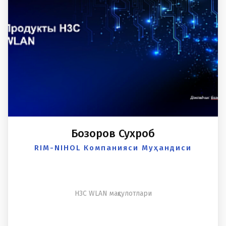
Бозоров Сухроб
RIM-NIHOL Компанияси Муҳандиси
H3C WLAN маҳсулотлари