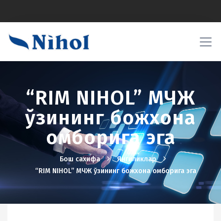
“RIM NIHOL” МЧЖ
ўзининг божхона
омборига эга
Бош сахифа
Янгиликлар
“RIM NIHOL” МЧЖ ўзининг божхона омборига эга