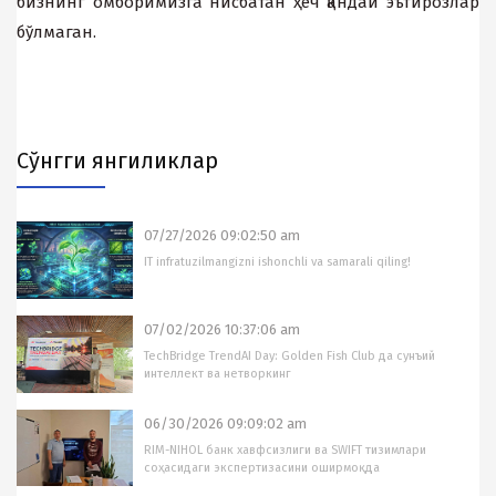
бизнинг омборимизга нисбатан ҳеч қандай эътирозлар
бўлмаган.
Cўнгги янгиликлар
07/27/2026 09:02:50 am
IT infratuzilmangizni ishonchli va samarali qiling!
07/02/2026 10:37:06 am
TechBridge TrendAI Day: Golden Fish Club да сунъий
интеллект ва нетворкинг
06/30/2026 09:09:02 am
RIM-NIHOL банк хавфсизлиги ва SWIFT тизимлари
соҳасидаги экспертизасини оширмоқда