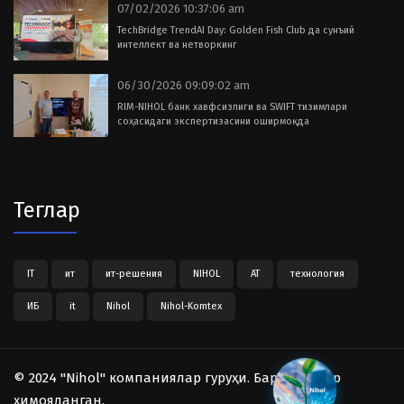
07/02/2026 10:37:06 am
TechBridge TrendAI Day: Golden Fish Club да сунъий
интеллект ва нетворкинг
06/30/2026 09:09:02 am
RIM-NIHOL банк хавфсизлиги ва SWIFT тизимлари
соҳасидаги экспертизасини оширмоқда
Теглар
IT
ит
ит-решения
NIHOL
АТ
технология
ИБ
it
Nihol
Nihol-Komtex
© 2024 "Nihol" компаниялар гуруҳи. Барча ҳуқуқлар
ҳимояланган.