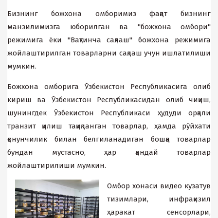
Бизнинг божхона омборимиз фақат бизнинг
манзилимизга юборилган ва "божхона омбори"
режимига ёки "Вақтинча сақлаш" божхона режимига
жойлаштирилган товарларни сақлаш учун ишлатилиши
мумкин.
Божхона омборига Ўзбекистон Республикасига олиб
кириш ва Ўзбекистон Республикасидан олиб чиқиш,
шунингдек Ўзбекистон Республикаси ҳудуди орқали
транзит қилиш тақиқланган товарлар, ҳамда рўйхати
қонунчилик билан белгиланадиган бошқа товарлар
бундан мустасно, ҳар қандай товарлар
жойлаштирилиши мумкин.
Омбор хонаси видео кузатув
тизимлари, инфрақизил
ҳаракат сенсорлари,