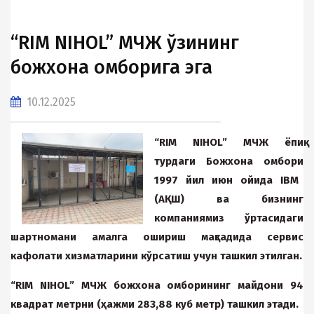
“RIM NIHOL” МЧЖ ўзининг
божхона омборига эга
10.12.2025
“RIM NIHOL”
М
Ч
Ж
ёпиқ
турдаги
Божхона
омбори
1997
йил
июн
ойида
IBM
(A
ҚШ
)
ва
бизнинг
компаниямиз
ўртасидаги
шартномани
амалга
ошириш
мақсадида
сервис
кафолати
хизматларини
кўрсатиш
учун
ташкил
э
тилган
.
“RIM NIHOL” МЧЖ божхона омборининг майдони 94
квадрат метрни (ҳажми 283,88 куб метр) ташкил этади.