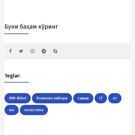
Буни баҳам кўринг
Teglar:
RIM-Nihol
божхона омбори
сақлаш
IT
ат
юк
логистика