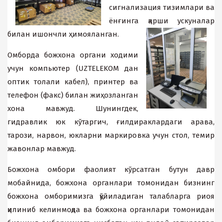
сигнализация тизимлари ва
ёнғинга қарши ускуналар
билан ишончли ҳимояланган.
Омборда божхона органи ходими
учун компьютер (UZTELEKOM дан
оптик толали кабел), принтер ва
телефон (факс) билан жиҳозланган
хона мавжуд. Шунингдек,
гидравлик юк кўтаргич, ғилдираклардаги арава,
тарози, нарвон, юкларни маркировка учун стол, темир
жавонлар мавжуд.
Божхона омбори фаолият кўрсатган бутун давр
мобайнида, божхона органлари томонидан бизнинг
божхона омборимизга қўйиладиган талабларга риоя
қилиниб келинмоқда ва божхона органлари томонидан