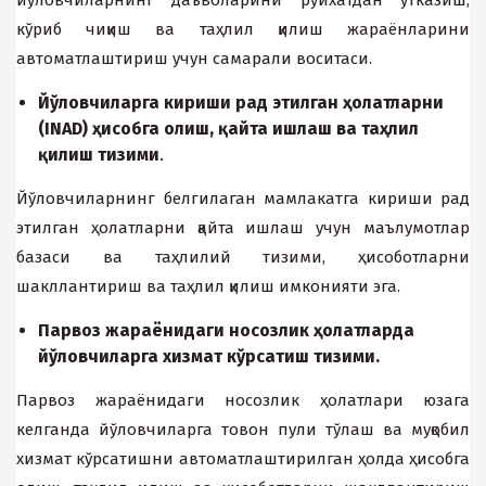
йўловчиларнинг даъволарини рўйхатдан ўтказиш,
кўриб чиқиш ва таҳлил қилиш жараёнларини
автоматлаштириш учун самарали воситаси.
Йўловчиларга кириши рад этилган ҳолатларни
(INAD) ҳисобга олиш, қайта ишлаш ва таҳлил
қилиш тизими
.
Йўловчиларнинг белгилаган мамлакатга кириши рад
этилган ҳолатларни қайта ишлаш учун маълумотлар
базаси ва таҳлилий тизими, ҳисоботларни
шакллантириш ва таҳлил қилиш имконияти эга.
Парвоз жараёнидаги носозлик ҳолатларда
йўловчиларга хизмат кўрсатиш тизими.
Парвоз жараёнидаги носозлик ҳолатлари юзага
келганда йўловчиларга товон пули тўлаш ва муқобил
хизмат кўрсатишни автоматлаштирилган ҳолда ҳисобга