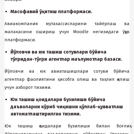
Масофавий ўқитиш платформаси.
Авиакомпания мутахассисларини тайёрлаш ва
малакасини ошириш учун Moodle негизидаги ўқув
платформаси.
Йўловчи ва юк ташиш сотувлари бўйича
тўғридан-тўғри агентлар маълумотлар базаси.
Йўловчи ва юк авиаташишлари сотуви бўйича
агентлар фаолиятини ҳисобга олиш ва таҳлил қилиш
учун ахборот тизими.
Юк ташиш қоидалари бузилиши бўйича
даъволарни кўриб чиқишни қўллаб-қувватлаш
автоматлаштирилган тизими.
Юк ташиш қоидалари бузилиши
билан боғлиқ