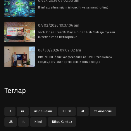
07/27/2026 09:02:50 am
IT infratuzilmangizni ishonchli va samarali qiling!
07/02/2026 10:37:06 am
TechBridge TrendAI Day: Golden Fish Club да сунъий
интеллект ва нетворкинг
06/30/2026 09:09:02 am
RIM-NIHOL банк хавфсизлиги ва SWIFT тизимлари
соҳасидаги экспертизасини оширмоқда
Теглар
IT
ит
ит-решения
NIHOL
АТ
технология
ИБ
it
Nihol
Nihol-Komtex