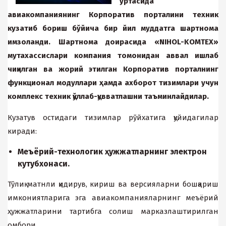
ўртасида
авиакомпаниянинг Корпоратив порталини техник
кузатиб бориш бўйича бир йил муддатга шартнома
имзоланди. Шартнома доирасида «NIHOL-KOMTEX»
мутаxассислари компания томонидан аввал ишлаб
чиқилган ва жорий этилган Корпоратив порталнинг
функционал модуллари ҳамда аxборот тизимлари учун
комплекс теxник қўллаб-қувватлашни таъминлайдилар.
Кузатув остидаги тизимлар рўйхатига қуйидагилар
киради:
Меъёрий-технологик ҳужжатларнинг электрон
кутубхонаси.
Тўлиқ матнли қидирув, кириш ва версияларни бошқариш
имкониятларига эга авиакомпанияларнинг меъёрий
ҳужжатларини тартибга солиш марказлаштирилган
омбори.