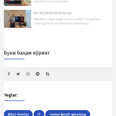
интеллект ва нетворкинг
06/30/2026 09:09:02 am
RIM-NIHOL банк хавфсизлиги ва SWIFT тизимлари
соҳасидаги экспертизасини оширмоқда
Буни баҳам кўринг
Teglar:
Nihol-Komtex
IT
техник қўллаб-қувватлаш