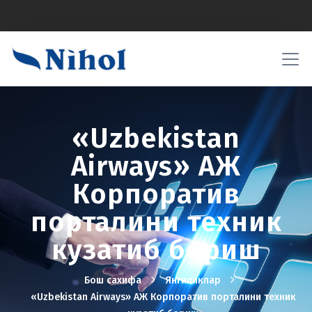
«Uzbekistan
Airways» АЖ
Корпоратив
порталини техник
кузатиб бориш
Бош сахифа
Янгиликлар
«Uzbekistan Airways» АЖ Корпоратив порталини техник