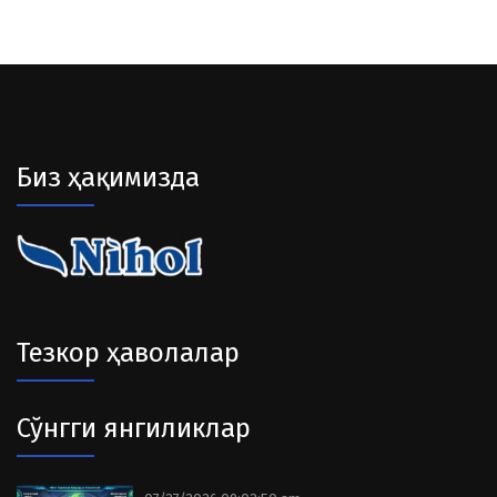
Биз ҳақимизда
Тезкор ҳаволалар
Сўнгги янгиликлар