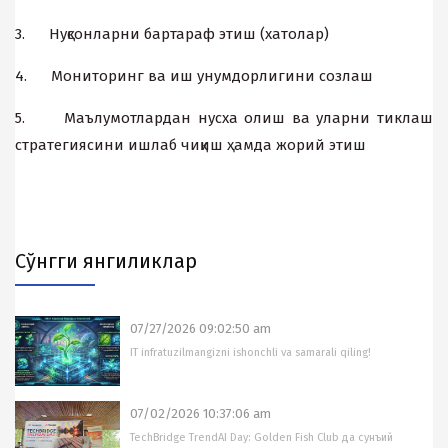
3. Нуқсонларни бартараф этиш (хатолар)
4. Мониторинг ва иш унумдорлигини созлаш
5. Маълумотлардан нусха олиш ва уларни тиклаш
стратегиясини ишлаб чиқиш ҳамда жорий этиш
Cўнгги янгиликлар
07/27/2026 09:02:50 am
IT infratuzilmangizni ishonchli va samarali qiling!
07/02/2026 10:37:06 am
TechBridge TrendAI Day: Golden Fish Club да сунъий