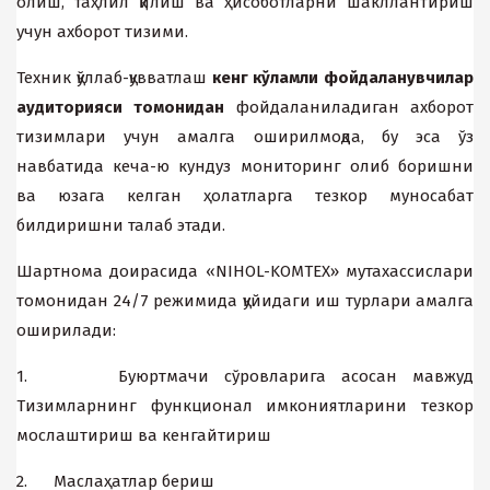
олиш, таҳлил қилиш ва ҳисоботларни шакллантириш
учун ахборот тизими.
Техник қўллаб-қувватлаш
кенг кўламли фойдаланувчилар
аудиторияси томонидан
фойдаланиладиган ахборот
тизимлари учун амалга оширилмоқда, бу эса ўз
навбатида кеча-ю кундуз мониторинг олиб боришни
ва юзага келган ҳолатларга тезкор муносабат
билдиришни талаб этади
.
Шартнома доирасида «NIHOL-KOMTEX» мутахассислари
томонидан 24/7 режимида қуйидаги иш турлари амалга
оширилади:
1. Буюртмачи сўровларига асосан мавжуд
Тизимларнинг функционал имкониятларини тезкор
мослаштириш ва кенгайтириш
2. Маслаҳатлар бериш