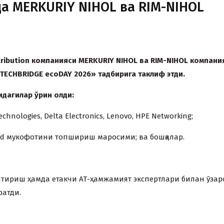
да MERKURIY NIHOL ва RIM-NIHOL
tribution компанияси MERKURIY NIHOL ва RIM-NIHOL компани
«TECHBRIDGE ecoDAY 2026» тадбирига таклиф этди.
идагилар ўрин олди:
ies, Delta Electronics, Lenovo, HPE Networking;
 мукофотини топшириш маросими; ва бошқалар.
тириш ҳамда етакчи АТ-ҳамжамият экспертлари билан ўзар
атди.