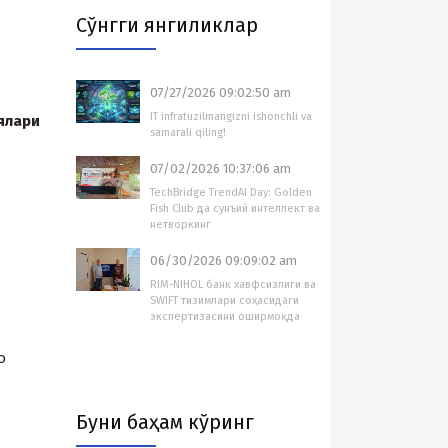
Cўнгги янгиликлар
07/27/2026 09:02:50 am
IT infratuzilmangizni ishonchli va
ялари
samarali qiling!
07/02/2026 10:37:06 am
TechBridge TrendAI Day: Golden
Fish Club да сунъий интеллект ва
нетворкинг
06/30/2026 09:09:02 am
RIM-NIHOL банк хавфсизлиги ва
SWIFT тизимлари соҳасидаги
экспертизасини оширмоқда
о
Буни баҳам кўринг