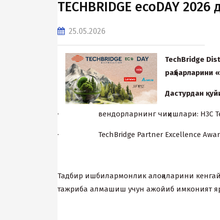
TECHBRIDGE ecoDAY 2026 
25.05.2026
TechBridge Dis
раҳбарларини 
Дастурдан қуй
· вендорларнинг чиқишлари: H3C Technolog
· TechBridge Partner Excellence Award
Тадбир ишбилармонлик алоқаларини кенгай
тажриба алмашиш учун ажойиб имконият яр