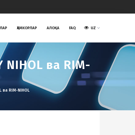
АЛАР
ҲАМКОРЛАР
AЛОҚА
FAQ
UZ
 NIHOL ва RIM-
L ва RIM-NIHOL