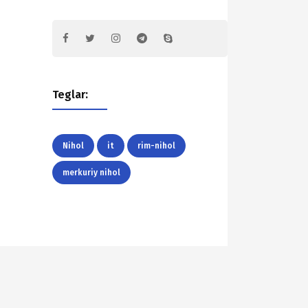
Teglar:
Nihol
it
rim-nihol
merkuriy nihol