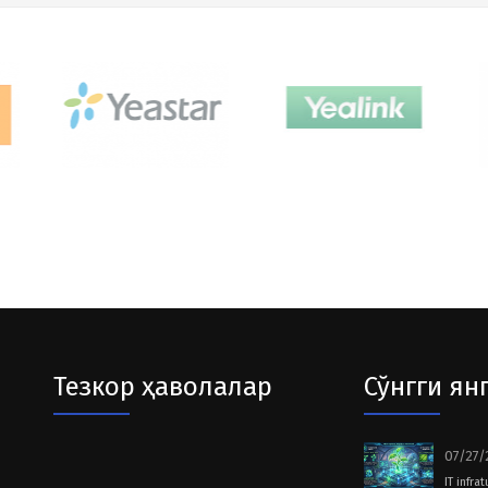
Тезкор ҳаволалар
Сўнгги ян
07/27/
IT infra