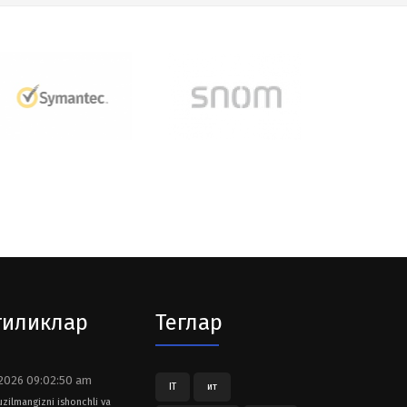
гиликлар
Теглар
2026 09:02:50 am
IT
ит
tuzilmangizni ishonchli va