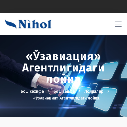
«Ўзавиация»
Агентлигидаги
лойиҳа
Бош сахифа
Бош саҳифа
Лойиҳалар
«Ўзавиация» Агентлигидаги лойиҳа