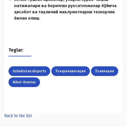
натижалари ва берилган руxсатномалар бўйича
ҳисобот ва таҳлилий маълумотларни тезкорлик
билан олиш.
Teglar:
Uzbekistan Airports
Ўзаэронавигация
Ўзавиация
Nihol-Komtex
Back to the list