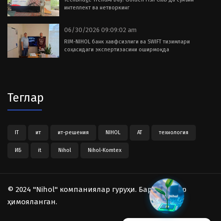
интеллект ва нетворкинг
06/30/2026 09:09:02 am
RIM-NIHOL банк хавфсизлиги ва SWIFT тизимлари
соҳасидаги экспертизасини оширмоқда
Теглар
IT
ит
ит-решения
NIHOL
АТ
технология
ИБ
it
Nihol
Nihol-Komtex
© 2024 "Nihol" компаниялар гуруҳи. Барча ҳуқуқлар
ҳимояланган.