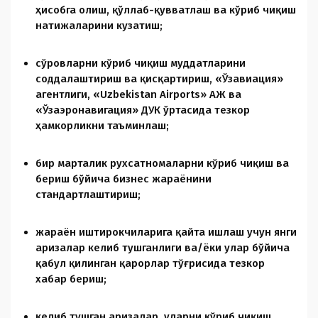
ҳисобга олиш, қўллаб-қувватлаш ва кўриб чиқиш
натижаларини кузатиш;
сўровларни кўриб чиқиш муддатларини
соддалаштириш ва қисқартириш, «Ўзавиация»
агентлиги, «Uzbekistan Airports» АЖ ва
«Ўзаэронавигация» ДУК ўртасида тезкор
ҳамкорликни таъминлаш;
бир марталик руxсатномаларни кўриб чиқиш ва
бериш бўйича бизнес жараёнини
стандартлаштириш;
жараён иштирокчиларига қайта ишлаш учун янги
аризалар келиб тушганлиги ва/ёки улар бўйича
қабул қилинган қарорлар тўғрисида тезкор
xабар бериш;
келиб тушган аризалар, уларни кўриб чиқиш