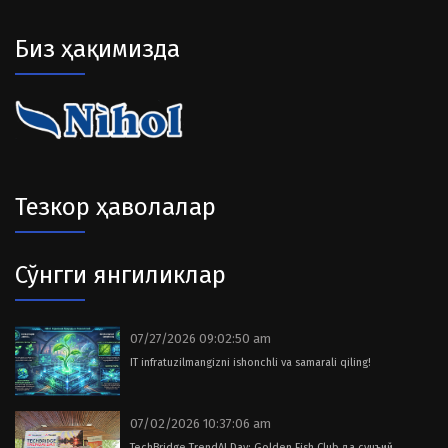
Биз ҳақимизда
Тезкор ҳаволалар
Сўнгги янгиликлар
07/27/2026 09:02:50 am
IT infratuzilmangizni ishonchli va samarali qiling!
07/02/2026 10:37:06 am
TechBridge TrendAI Day: Golden Fish Club да сунъий