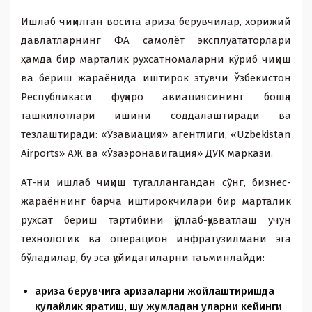
Ишлаб чиқилган восита ариза берувчилар, xорижий
давлатларнинг ФА самолёт эксплуататорлари
ҳамда бир марталик руxсатномаларни кўриб чиқиш
ва бериш жараёнида иштирок этувчи Ўзбекистон
Республикаси фуқаро авиациясининг бошқа
ташкилотлари ишини соддалаштиради ва
тезлаштиради: «Ўзавиация» агентлиги, «Uzbekistan
Airports» АЖ ва «Ўзаэронавигация» ДУК маркази.
АТ-ни ишлаб чиқиш тугаллангандан сўнг, бизнес-
жараённинг барча иштирокчилари бир марталик
руxсат бериш тартибини қўллаб-қувватлаш учун
теxнологик ва операцион инфратузилмани эга
бўладилар, бу эса қуйидагиларни таъминлайди:
ариза берувчига аризаларни жойлаштиришда
қулайлик яратиш, шу жумладан уларни кейинги