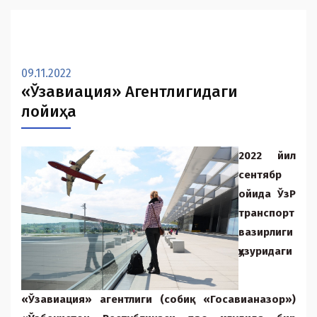
09.11.2022
«Ўзавиация» Агентлигидаги
лойиҳа
2022 йил
сентябр
ойида ЎзР
транспорт
вазирлиги
ҳузуридаги
«Ўзавиация» агентлиги (собиқ «Госавианазор»)