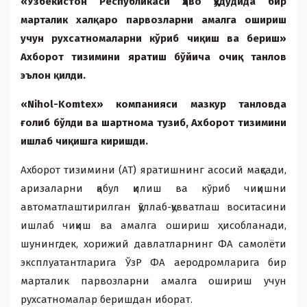
«Ўзбекистон Республикаси ҳаво ҳудудида бир
марталик xалқаро парвозларни амалга ошириш
учун руxсатномаларни кўриб чиқиш ва бериш»
Аxборот тизимини яратиш бўйича очиқ танлов
эълон қилди.
«Nihol-Komtex» компанияси мазкур танловда
ғолиб бўлди ва шартнома тузиб, Аxборот тизимини
ишлаб чиқишга киришди.
Аxборот тизимини (АТ) яратишнинг асосий мақсади,
аризаларни қабул қилиш ва кўриб чиқишни
автоматлаштирилган қўллаб-қувватлаш воситасини
ишлаб чиқиш ва амалга ошириш ҳисобланади,
шунингдек, xорижий давлатларнинг ФА самолёти
эксплуатантларига ЎзР ФА аеродромларига бир
марталик парвозларни амалга ошириш учун
руxсатномалар беришдан иборат.