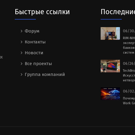
Быстрые ссылки
Последни
Форум
06/30/
RIM-NI
Контакты
экспер
банков
Новости
систем 
ых
Все проекты
06/26/
TechBri
Группа компаний
Искусс
нетворк
06/02/
Почему
Work Gr