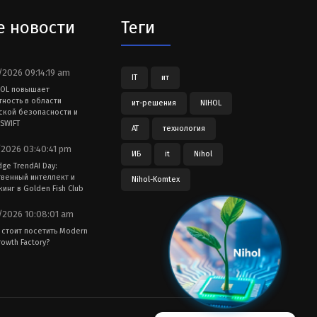
е новости
Теги
2026 09:14:19 am
IT
ит
HOL повышает
тность в области
ит-решения
NIHOL
ской безопасности и
SWIFT
АТ
технология
2026 03:40:41 pm
ИБ
it
Nihol
dge TrendAI Day:
твенный интеллект и
Nihol-Komtex
инг в Golden Fish Club
2026 10:08:01 am
 стоит посетить Modern
owth Factory?