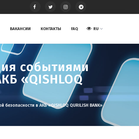
ВАКАНСИИ
КОНТАКТЫ
FAQ
RU
ния событиями
АКБ «QISHLOQ
 безопасности в АКБ «QISHLOQ QURILISH BANK»