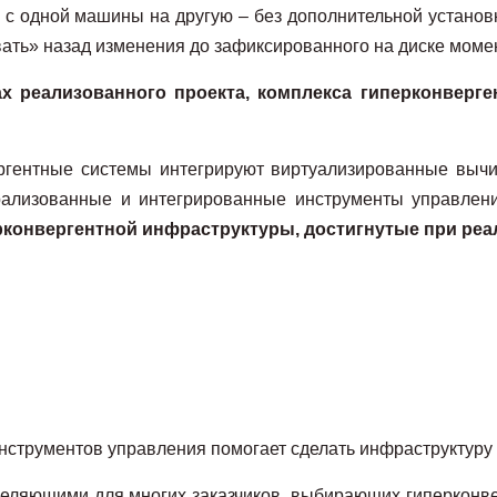
с одной машины на другую – без дополнительной установк
вать» назад изменения до зафиксированного на диске моме
ах реализованного проекта,
комплекса гиперконверг
ергентные системы интегрируют виртуализированные выч
рализованные и интегрированные инструменты управлени
конвергентной инфраструктуры, достигнутые при реал
нструментов управления помогает сделать инфраструктуру 
деляющими для многих заказчиков, выбирающих гиперконв