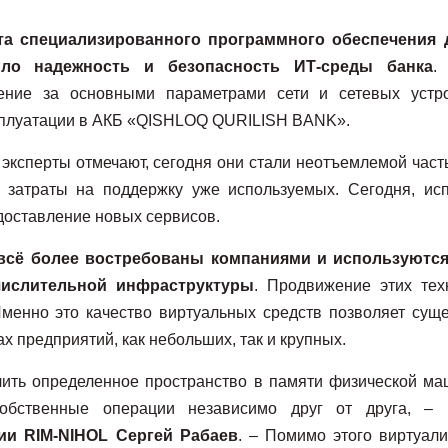
та специализированного программного обеспечения 
ило надежность и безопасность ИТ-среды банка
.
ение за основными параметрами сети и сетевых устр
ксплуатации в АКБ «QISHLOQ QURILISH BANK».
о эксперты отмечают, сегодня они стали неотъемлемой час
затраты на поддержку уже используемых. Сегодня, исп
доставление новых сервисов.
 всё более востребованы компаниями и используются
числительной инфраструктуры
. Продвижение этих тех
менно это качество виртуальных средств позволяет сущ
 предприятий, как небольших, так и крупных.
лить определенное пространство в памяти физической м
обственные операции независимо друг от друга, –
нии
RIM-NIHOL Сергей Рабаев
.
–
Помимо этого виртуали