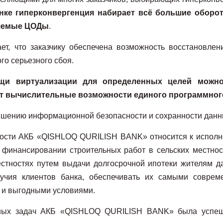
ынке гиперконвергенция набирает всё большие оборо
ляемые ЦОДы
.
ет, что заказчику обеспечена возможность восстановлен
го серьезного сбоя.
щи виртуализации для определенных целей можно
ит вычислительные возможности единого программног
ышению информационной безопасности и сохранности данн
ности АКБ «QISHLOQ QURILISH BANK» относится к исполн
 финансировании строительных работ в сельских местно
естностях путем выдачи долгосрочной ипотеки жителям д
олучия клиентов банка, обеспечивать их самыми совре
и выгодными условиями.
нных задач АКБ «QISHLOQ QURILISH BANK» была успеш