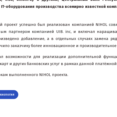
 IT-оборудования производства всемирно известной комп
ий проект успешно был реализован компанией NIHOL
сов
ным партнером компанией
UIB
.
inc
, и включал наращив
роизведено
добавление, а в отдельных случаях замена ря
печило заказчику более инновационное и производительное
ал возможности для реализации дополнительной функци
арт и других банковских услуг в рамках данной платёжной
рокам выполненного NIHOL проекта.
хнология