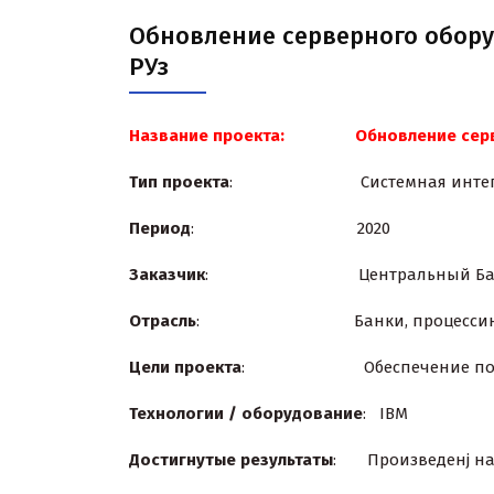
Обновление серверного обор
РУз
Название проекта: Обновление серв
Тип проекта
: Системная интегр
Период
: 2020
Заказчик
: Центральный Банк
Отрасль
: Банки, процессингов
Цели проекта
: Обеспечение полноцен
Технологии / оборудование
: IBM
Достигнутые результаты
: Произведенj на