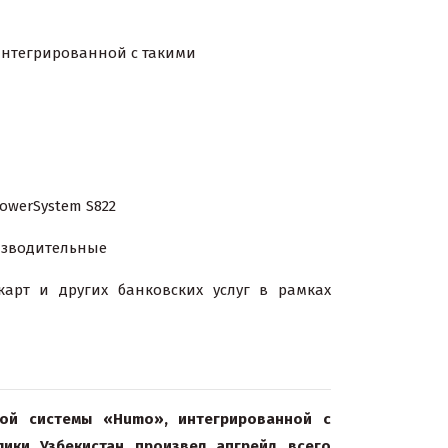
интегрированной с такими
werSystem S822
изводительные
арт и других банковских услуг в рамках
ой системы «Humo», интегрированной с
блики Узбекистан произвел апгрейд всего