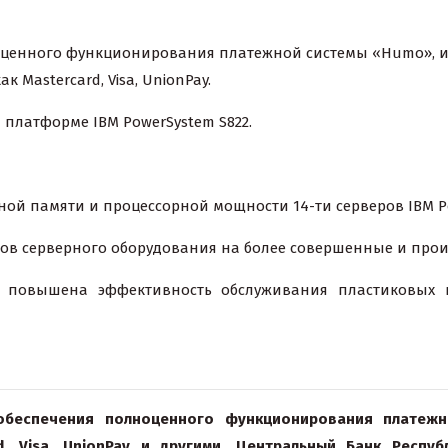
оценного функционирования платежной системы «Humo», 
Mastercard, Visa, UnionPay.
 платформе IBM PowerSystem S822.
памяти и процессорной мощности 14-ти серверов IBM Po
 серверного оборудования на более совершенные и про
я повышена эффективность обслуживания пластиковых к
обеспечения полноценного функционирования платежн
d, Visa, UnionPay и другими, Центральный Банк Респу