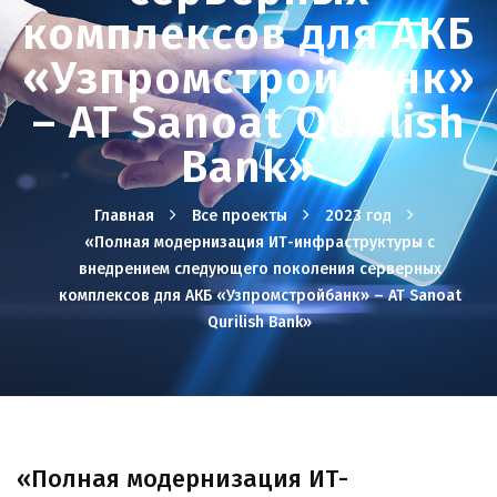
комплексов для АКБ
«Узпромстройбанк»
– AT Sanoat Qurilish
Bank»
Главная
Все проекты
2023 год
«Полная модернизация ИТ-инфраструктуры с
внедрением следующего поколения серверных
комплексов для АКБ «Узпромстройбанк» – AT Sanoat
Qurilish Bank»
«Полная модернизация ИТ-