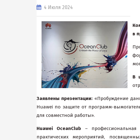
4 Июля 2024
Ко
в 
Пр
фо
мо
В 
отр
Заявлены презентации:
«Пробуждение данны
Huawei по защите от программ-вымогател
для совместной работы».
Huawei
OceanClub
– профессиональная п
практических мероприятий, посвященн