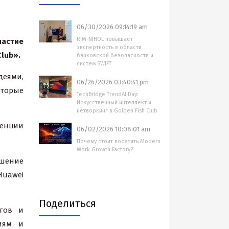
06/30/2026 09:14:19 am
RIM-NIHOL повышает
частие
экспертность в области
lub
».
банковской безопасности и
систем SWIFT
деями,
06/26/2026 03:40:41 pm
торые
TechBridge TrendAI Day:
Искусственный интеллект и
нетворкинг в Golden Fish Club
денции
06/02/2026 10:08:01 am
Почему стоит посетить Modern
Work Growth Factory?
ешение
Huawei
Поделиться
гов и
иям и