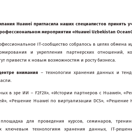
мпания
Huawei
пригласила наших специалистов принять у
профессиональном мероприятии «
Huawei
Uzbekistan
OceanC
офессиональное IT-сообщество собралось в целях обмена и
рмирования и укрепления партнерских отношений, ко
гут привести к новым возможностям и росту бизнеса.
центре внимания
– технологии хранения данных и тен
асли.
х в эре ИИ – F2F2X», «Истории партнеров с Huawei», «Р
ей», «Решение Huawei по виртуализации DCS», «Решение 
лощадка для проведения курсов, семинаров, тренин
ых ключевым технологиям хранения данных, IT-решен