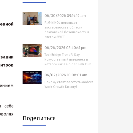
06/30/2026 09:14:19 am
RIM-NIHOL повышает
невной
экспертность в области
банковской безопасности и
систем SWIFT
06/26/2026 03:40:41 pm
TechBridge TrendAI Day:
изации
Искусственный интеллект и
ентров
нетворкинг в Golden Fish Club
06/02/2026 10:08:01 am
Почему стоит посетить Modern
шением
Work Growth Factory?
 себе
зволяя
Поделиться