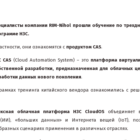
ециалисты компании
RIM
-
Nihol
прошли обучение по трехд
ограмме Н3С.
астности, они ознакомятся с
продуктом CAS
.
C
CAS
(Cloud Automation System) – это
платформа виртуал
бственной разработки, предназначенная для облачных ц
работки данных нового поколения
.
 рамках тренинга китайского вендора ознакомились с ре
ексная облачная платформа H3C CloudOS
объединяет в
 (ИИ), «больших данных» и Интернета вещей (IoT), по
бразных сценариях применения в различных отраслях.