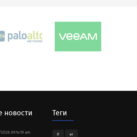
е новости
Теги
2026 09:14:19 am
IT
ит