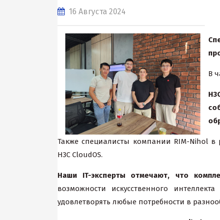
16 Августа 2024
Сп
пр
В ч
H3
со
об
Также специалисты компании RIM-Nihol в
H3C CloudOS.
Наши IT-эксперты отмечают, что компл
возможности искусственного интеллекта
удовлетворять любые потребности в разноо