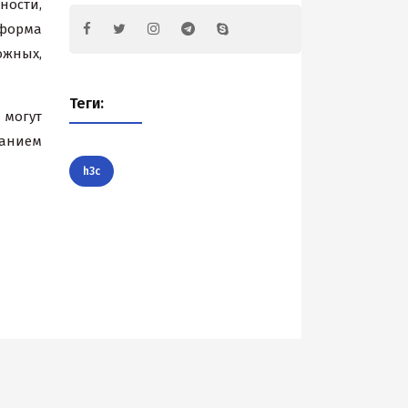
ности,
тформа
ожных,
Теги:
 могут
ванием
h3c