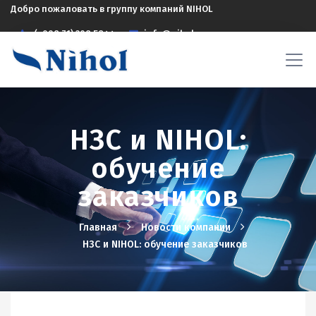
Добро пожаловать в группу компаний NIHOL
(+998 71) 208 5844
info@nihol.uz
НЗС и NIHOL:
обучение
заказчиков
Главная
Новости компании
НЗС и NIHOL: обучение заказчиков