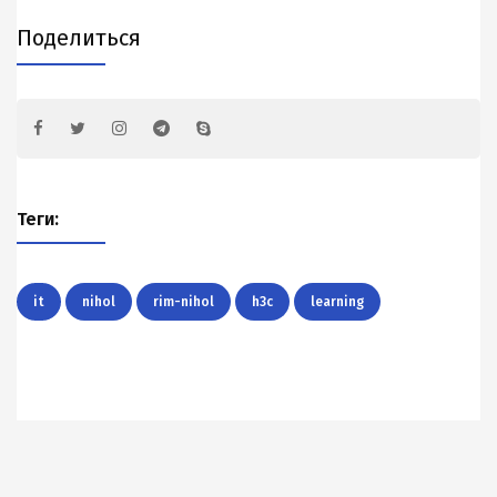
Поделиться
Теги:
it
nihol
rim-nihol
h3c
learning