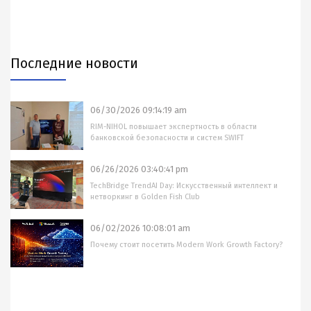
Последние новости
06/30/2026 09:14:19 am
RIM-NIHOL повышает экспертность в области
банковской безопасности и систем SWIFT
06/26/2026 03:40:41 pm
TechBridge TrendAI Day: Искусственный интеллект и
нетворкинг в Golden Fish Club
06/02/2026 10:08:01 am
Почему стоит посетить Modern Work Growth Factory?