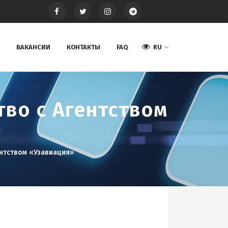
ВАКАНСИИ
КОНТАКТЫ
FAQ
RU
во с Агентством
ентством «Узавиация»