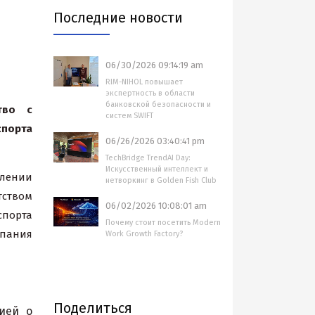
Последние новости
06/30/2026 09:14:19 am
RIM-NIHOL повышает
экспертность в области
банковской безопасности и
тво с
систем SWIFT
порта
06/26/2026 03:40:41 pm
TechBridge TrendAI Day:
Искусственный интеллект и
длении
нетворкинг в Golden Fish Club
тством
06/02/2026 10:08:01 am
спорта
Почему стоит посетить Modern
мпания
Work Growth Factory?
Поделиться
ией о