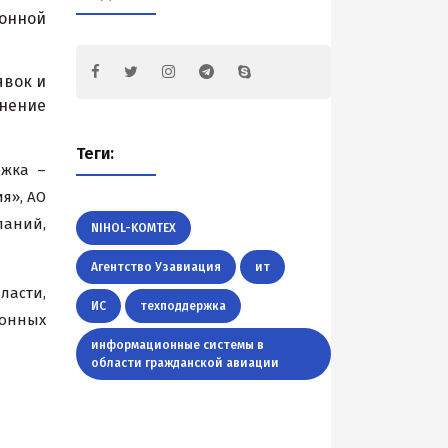
онной
явок и
нение
Теги:
ржка –
я», АО
паний,
NIHOL-KOMTEX
Агентство Узавиация
ит
ласти,
ИС
техподдержка
ионных
информационные системы в
области гражданской авиации