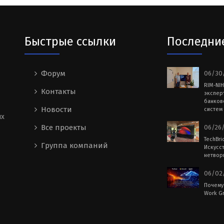
Быстрые ссылки
Последни
Форум
06/30/
RIM-NI
Контакты
экспер
банков
Новости
систем 
ых
Все проекты
06/26/
TechBri
Группа компаний
Искусс
нетворк
06/02/
Почему
Work Gr