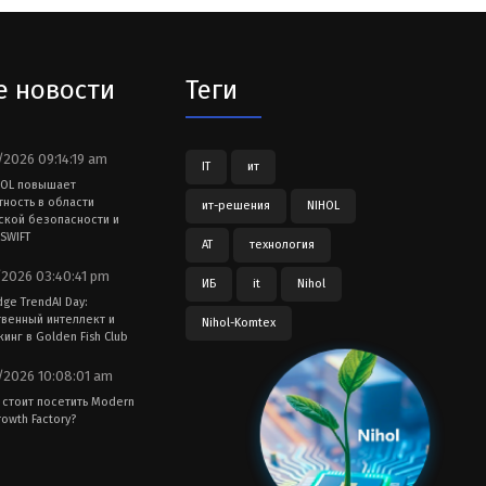
е новости
Теги
2026 09:14:19 am
IT
ит
HOL повышает
тность в области
ит-решения
NIHOL
ской безопасности и
SWIFT
АТ
технология
2026 03:40:41 pm
ИБ
it
Nihol
dge TrendAI Day:
твенный интеллект и
Nihol-Komtex
инг в Golden Fish Club
2026 10:08:01 am
 стоит посетить Modern
owth Factory?