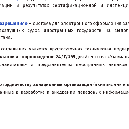
иации и результатах сертификационной и инспекци
разрешения»
– система для электронного оформления за
воздушных судов иностранных государств на выпол
стана.
оглашения является круглосуточная техническая подде
ьтации и сопровождение 24/7/365
для Агентства «Узавиаци
эронавигация» и представителям иностранных авиаком
отрудничеству авиационные организации
(авиационные в
ованные в разработке и внедрении передовых информац