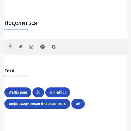
Поделиться
Теги:
Wallix pam
it
rim-nihol
информационная безопасность
иб