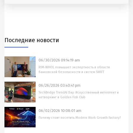
Последние новости
06/30/2026 09:14:19 am
RIM-NIHOL повышает экспертность в области
банковской безопасности и систем SWIFT
06/26/2026 03:40:41 pm
TechBridge TrendAI Day: Искусственный интеллект и
нетворкинг в Golden Fish Club
06/02/2026 10:08:01 am
Почему стоит посетить Modern Work Growth Factory?