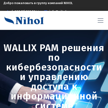
Добро пожаловать в группу компаний NIHOL
(+998 71) 208 5844
info@nihol.uz
WALLIX PAM решения
по
кибербезопасности
и управлению
доступа к
информационной
системе