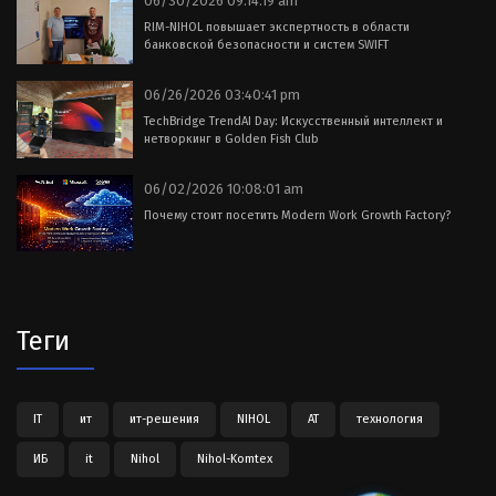
06/30/2026 09:14:19 am
RIM-NIHOL повышает экспертность в области
банковской безопасности и систем SWIFT
06/26/2026 03:40:41 pm
TechBridge TrendAI Day: Искусственный интеллект и
нетворкинг в Golden Fish Club
06/02/2026 10:08:01 am
Почему стоит посетить Modern Work Growth Factory?
Теги
IT
ит
ит-решения
NIHOL
АТ
технология
ИБ
it
Nihol
Nihol-Komtex