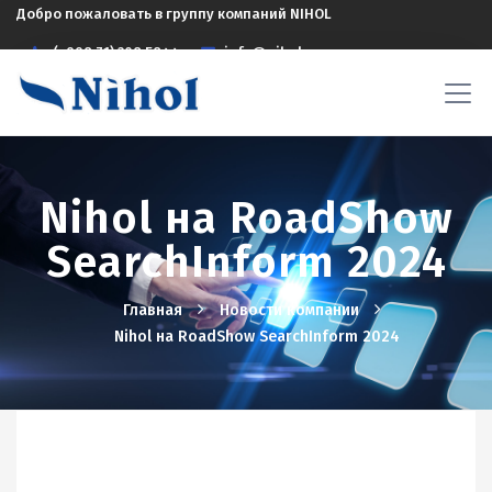
Добро пожаловать в группу компаний NIHOL
(+998 71) 208 5844
info@nihol.uz
Nihol на RoadShow
SearchInform 2024
Главная
Новости компании
Nihol на RoadShow SearchInform 2024