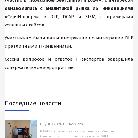
участие в «
RoadShow SearchInform 2024», с интересом
ознакомились с аналитикой рынка ИБ, инновациями
«СёрчИнформ»
в DLP, DCAP и SIEM, с примерами
успешных кейсов.
Участникам были даны инструкции по интеграции DLP
с различными IT-решениями.
Сессия вопросов и ответов IT-экспертов завершила
содержательное мероприятие.
Последние новости
06/30/2026 09:14:19 am
RIM-NIHOL повышает экспертность в области
банковской безопасности и систем SWIFT