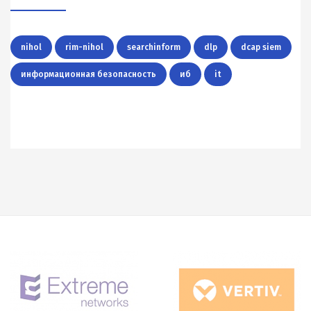
nihol
rim-nihol
searchinform
dlp
dcap siem
информационная безопасность
иб
it