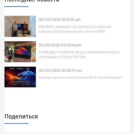
06/30/2026 09:14:19 am
RIM-NIHOL повышает экспертность в области
банковской безопасности и систем SWIFT
06/26/2026 03:40:41 pm
TechBridge TrendAI Day: Искусственный интеллект и
нетворкинг в Golden Fish Club
06/02/2026 10:08:01 am
Почему стоит посетить Modern Work Growth Factory?
Поделиться