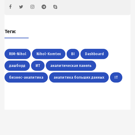
Теги:
RIM-Nihol
Nihol-Komtex
BI
Dashboard
дашборд
ИТ
аналитическая панель
бизнес-аналитика
аналитика больших данных
IT