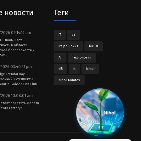
е новости
Теги
2026 09:14:19 am
IT
ит
HOL повышает
тность в области
ит-решения
NIHOL
ской безопасности и
SWIFT
АТ
технология
2026 03:40:41 pm
ИБ
it
Nihol
dge TrendAI Day:
твенный интеллект и
Nihol-Komtex
инг в Golden Fish Club
2026 10:08:01 am
 стоит посетить Modern
owth Factory?