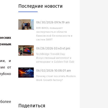
Последние новости
06/30/2026 09:14:19 am
RIM-NIHOL повышает
экспертность в области
банковской безопасности и
еских
систем SWIFT
ионным
06/26/2026 03:40:41 pm
TechBridge TrendAI Day:
Искусственный интеллект и
ии, и
нетворкинг в Golden Fish Club
чие от
06/02/2026 10:08:01 am
убоко
Почему стоит посетить Modern
Work Growth Factory?
 более
Поделиться