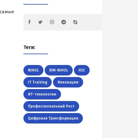
 самые
Теги:
NIHOL
RIM-NIHOL
H3C
IT Training
Инновации
ИТ-технологии
Профессиональный Рост
Цифровая Трансформация