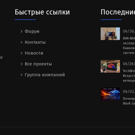
Быстрые ссылки
Последни
Форум
06/30/
RIM-NI
Контакты
экспер
банков
Новости
систем 
ых
Все проекты
06/26/
TechBri
Группа компаний
Искусс
нетворк
06/02/
Почему
Work Gr