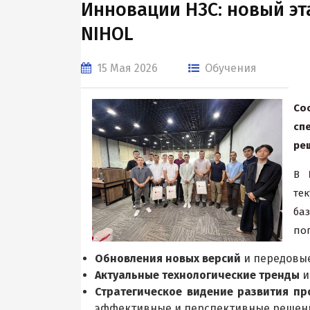
Инновации H3C: новый э
NIHOL
15 Мая 2026
Обучения
Со
сп
ре
В
те
ба
пог
Обновления новых версий
и передовые
Актуальные технологические тренды
и
Стратегическое видение развития пр
эффективные и перспективные решен