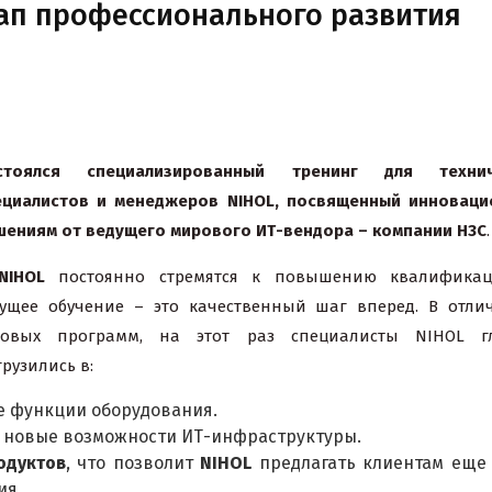
тап профессионального развития
стоялся специализированный тренинг для технич
ециалистов и менеджеров
NIHOL
, посвященный инновац
шениям от ведущего мирового ИТ-вендора – компании
H3C
.
NIHOL
постоянно стремятся к повышению квалификац
кущее обучение – это качественный шаг вперед. В отли
зовых программ, на этот раз специалисты NIHOL гл
рузились в:
 функции оборудования.
 новые возможности ИТ-инфраструктуры.
одуктов
, что позволит
NIHOL
предлагать клиентам еще
ия.