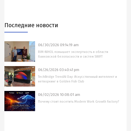
Последние новости
06/30/2026 09:14:19 am
RIM-NIHOL повышает экспертность в области
банковской безопасности и систем SWIFT
06/26/2026 03:40:41 pm
TechBridge TrendAI Day: Искусственный интеллект и
нетворкинг в Golden Fish Club
06/02/2026 10:08:01 am
Почему стоит посетить Modern Work Growth Factory?