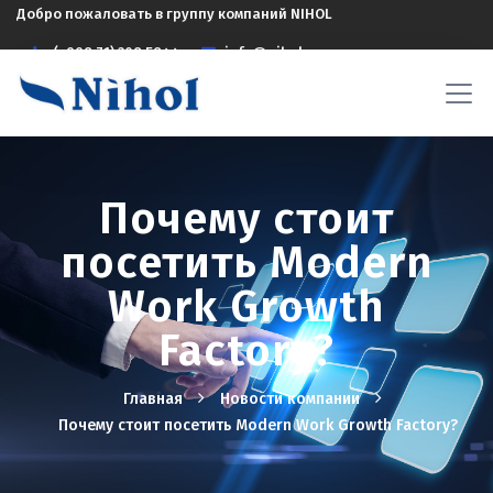
Добро пожаловать в группу компаний NIHOL
(+998 71) 208 5844
info@nihol.uz
Почему стоит
посетить Modern
Work Growth
Factory?
Главная
Новости компании
Почему стоит посетить Modern Work Growth Factory?