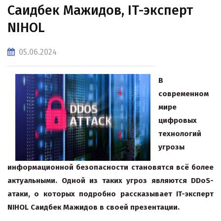
Саидбек Мажидов, IT-эксперт
NIHOL
05.06.2024
В
современном
мире
цифровых
технологий
угрозы
информационной безопасности становятся всё более
актуальными. Одной из таких угроз являются DDoS-
атаки, о которых подробно рассказывает IT-эксперт
NIHOL Саидбек Мажидов в своей презентации.