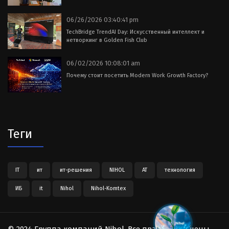
06/26/2026 03:40:41 pm
TechBridge TrendAI Day: Искусственный интеллект и
нетворкинг в Golden Fish Club
06/02/2026 10:08:01 am
Почему стоит посетить Modern Work Growth Factory?
Теги
IT
ит
ит-решения
NIHOL
АТ
технология
ИБ
it
Nihol
Nihol-Komtex
© 2024 Группа компаний Nihol. Все права защищены.