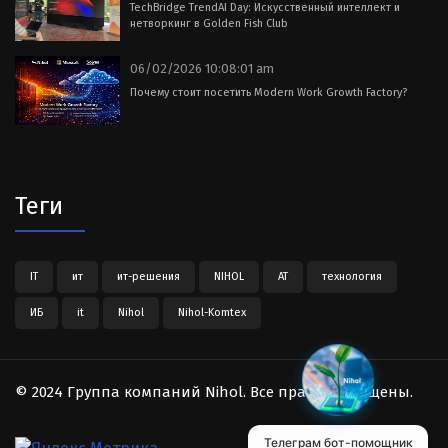
TechBridge TrendAI Day: Искусственный интеллект и
нетворкинг в Golden Fish Club
06/02/2026 10:08:01 am
Почему стоит посетить Modern Work Growth Factory?
Теги
IT
ит
ит-решения
NIHOL
АТ
технология
ИБ
it
Nihol
Nihol-Komtex
© 2024 Группа компаний Nihol. Все права защищены.
Телеграм бот-помощник