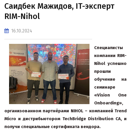
Саидбек Мажидов, IT-эксперт
RIM-Nihol
16.10.2024
Специалисты
компании
RIM
-
Nihol
успешно
прошли
обучение на
семинаре
«Vision One
Onboarding»,
организованном партнёрами
NIHOL
– компанией
Trend
Micro и дистрибьютором TechBridge Distribution CA, и
получи специальные сертификата вендора.