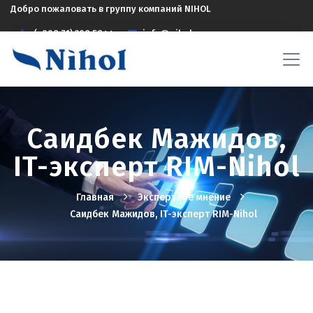
Добро пожаловать в группу компаний NIHOL
(+998 71) 208 5844
info@nihol.uz
Саидбек Мажидов,
IT-эксперт RIM-Nihol
Главная
Экспертное мнение
Саидбек Мажидов, IT-эксперт RIM-Nihol