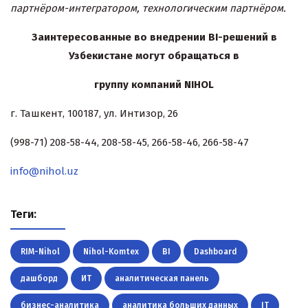
партнёром-интегратором, технологическим партнёром.
Заинтересованные во внедрении
BI-решений в
Узбекистане могут обращаться в
группу компаний NIHOL
г. Ташкент, 100187, ул. Интизор, 26
(998-71) 208-58-44, 208-58-45, 266-58-46, 266-58-47
info@nihol.uz
Теги:
RIM-Nihol
Nihol-Komtex
BI
Dashboard
дашборд
ИТ
аналитическая панель
бизнес-аналитика
аналитика больших данных
IT