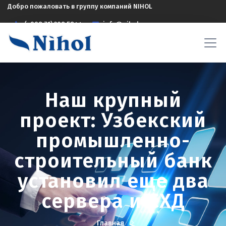
Добро пожаловать в группу компаний NIHOL
(+998 71) 208 5844
info@nihol.uz
Наш крупный
проект: Узбекский
промышленно-
строительный банк
установил еще два
сервера и СХД
Главная