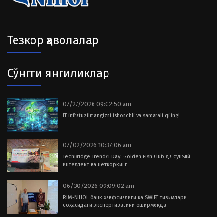
Тезкор ҳаволалар
Сўнгги янгиликлар
07/27/2026 09:02:50 am
IT infratuzilmangizni ishonchli va samarali qiling!
07/02/2026 10:37:06 am
TechBridge TrendAI Day: Golden Fish Club да сунъий
интеллект ва нетворкинг
06/30/2026 09:09:02 am
RIM-NIHOL банк хавфсизлиги ва SWIFT тизимлари
соҳасидаги экспертизасини оширмоқда