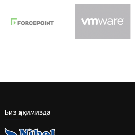
Биз ҳақимизда