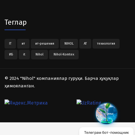
Теглар
IT
ит
ит-решения
NIHOL
АТ
технология
ИБ
it
Nihol
Nihol-Komtex
© 2024 "Nihol" компаниялар гуруҳи. Барча ҳуқуқлар
ҳимояланган.
Телеграм бот-помощник