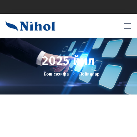
2025 йил
Бош сахифа
Лойиҳалар