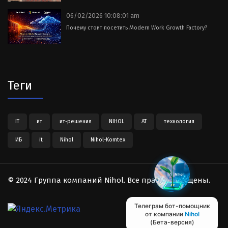
06/02/2026 10:08:01 am
Почему стоит посетить Modern Work Growth Factory?
Теги
IT
ит
ит-решения
NIHOL
АТ
технология
ИБ
it
Nihol
Nihol-Komtex
© 2024 Группа компаний Nihol. Все права защищены.
Телеграм бот-помощник
от компании
Nihol
(Бета-версия)