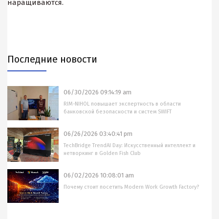
наращиваются.
Последние новости
06/30/2026 09:14:19 am
RIM-NIHOL повышает экспертность в области
банковской безопасности и систем SWIFT
06/26/2026 03:40:41 pm
TechBridge TrendAI Day: Искусственный интеллект и
нетворкинг в Golden Fish Club
06/02/2026 10:08:01 am
Почему стоит посетить Modern Work Growth Factory?