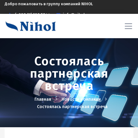
Добро пожаловать в группу компаний NIHOL
(+998 71) 208 5844
info@nihol.uz
Состоялась
партнерская
встреча
Главная
Новости компании
Состоялась партнерская встреча