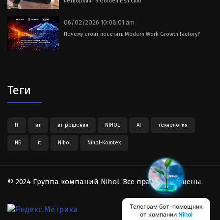
нетворкинг в Golden Fish Club
06/02/2026 10:08:01 am
Почему стоит посетить Modern Work Growth Factory?
Теги
IT
ит
ит-решения
NIHOL
АТ
технология
ИБ
it
Nihol
Nihol-Komtex
© 2024 Группа компаний Nihol. Все права защищены.
Телеграм бот-помощник
от компании
Nihol