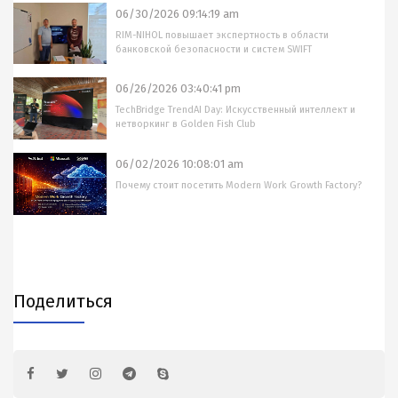
06/30/2026 09:14:19 am
RIM-NIHOL повышает экспертность в области
банковской безопасности и систем SWIFT
06/26/2026 03:40:41 pm
TechBridge TrendAI Day: Искусственный интеллект и
нетворкинг в Golden Fish Club
06/02/2026 10:08:01 am
Почему стоит посетить Modern Work Growth Factory?
Поделиться