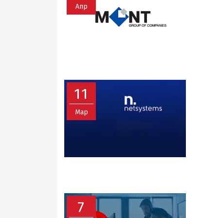
Апр
11
Мар
7