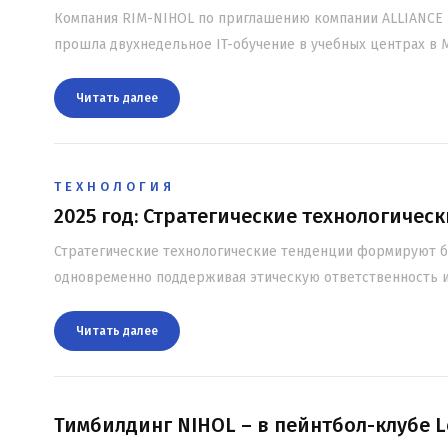
Компания RIM-NIHOL по приглашению компании ALLIANCE FA
прошла двухнедельное IT-обучение в учебных центрах в 
Читать далee
ТЕХНОЛОГИЯ
2025 год: Стратегические технологичес
Стратегические технологические тенденции формируют б
одновременно поддерживая этическую ответственность и
Читать далee
Тимбилдинг NIHOL – в пейнтбол-клубе L