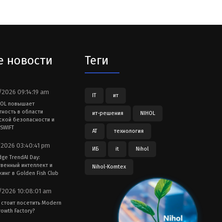
е новости
Теги
2026 09:14:19 am
IT
ит
HOL повышает
тность в области
ит-решения
NIHOL
ской безопасности и
SWIFT
АТ
технология
2026 03:40:41 pm
ИБ
it
Nihol
dge TrendAI Day:
твенный интеллект и
Nihol-Komtex
инг в Golden Fish Club
2026 10:08:01 am
 стоит посетить Modern
owth Factory?