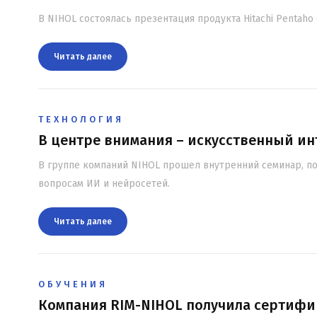
В NIHOL состоялась презентация продукта Hitachi Pentaho о
Читать далee
ТЕХНОЛОГИЯ
В центре внимания – искусственный ин
В группе компаний NIHOL прошел внутренний семинар, 
вопросам ИИ и нейросетей.
Читать далee
ОБУЧЕНИЯ
Компания RIM-NIHOL получила сертиф