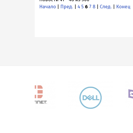
Начало
|
Пред.
|
4
5
6
7
8
|
След.
|
Конец