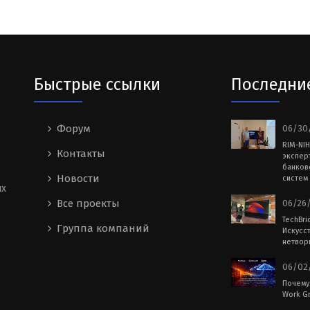
Быстрые ссылки
Последни
Форум
06/30/
RIM-NI
Контакты
экспер
банков
Новости
систем 
ых
Все проекты
06/26/
TechBri
Группа компаний
Искусс
нетворк
06/02/
Почему
Work Gr