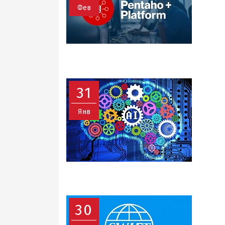
Фев
31
Янв
30