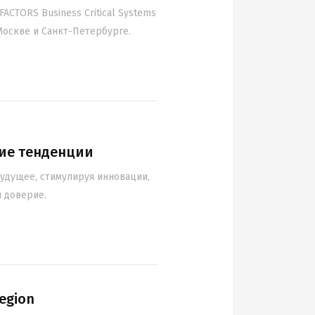
CTORS Business Critical Systems
Москве и Санкт-Петербурге.
кие тенденции
удущее, стимулируя инновации,
 доверие.
egion