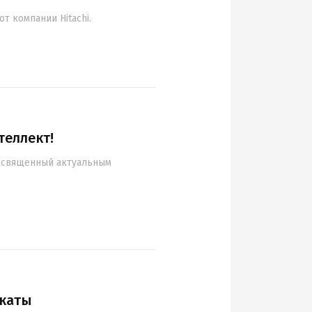
т компании Hitachi.
теллект!
посвященный актуальным
икаты