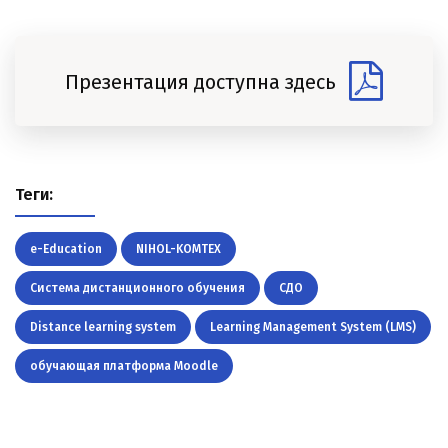
Презентация доступна здесь
Теги:
e-Education
NIHOL-KOMTEX
Система дистанционного обучения
СДО
Distance learning system
Learning Management System (LMS)
обучающая платформа Moodle