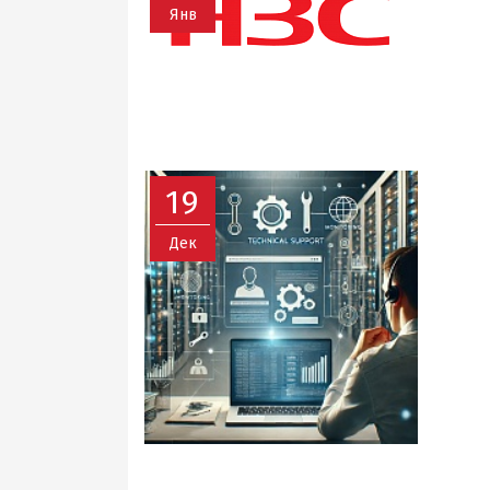
Янв
19
Дек