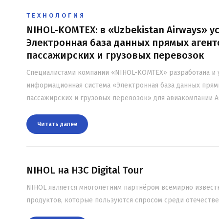
ТЕХНОЛОГИЯ
NIHOL-KOMTEX: в «Uzbekistan Airways» 
Электронная база данных прямых агент
пассажирских и грузовых перевозок
Специалистами компании «NIHOL-KOMTEX» разработана и
информационная система «Электронная база данных прям
пассажирских и грузовых перевозок» для авиакомпании АО
Читать далee
NIHOL на H3C Digital Tour
NIHOL является многолетним партнёром всемирно извест
продуктов, которые пользуются спросом среди отечестве