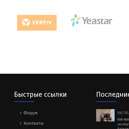
Быстрые ссылки
Последни
Форум
06/30/
RIM-NI
Контакты
экспер
банков