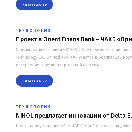
Читать далee
ТЕХНОЛОГИЯ
Проект в Orient Finans Bank – ЧАКБ «О
Специалисты компании «RIM-NIHOL» совместно и инопарт
Technology Co., Limited приняли участие в реализации кру
построение гиперконвергентной системы.
Читать далee
ТЕХНОЛОГИЯ
NIHOL предлагает инновации от Delta El
Новые продукты в линейке ИБП Delta Electronics на днях