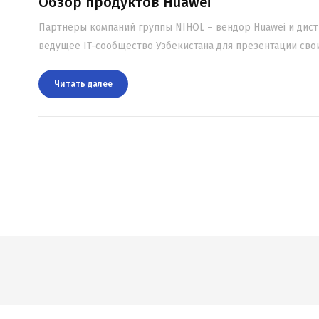
Обзор продуктов Huawei
Партнеры компаний группы NIHOL – вендор Huawei и дис
ведущее IT-сообщество Узбекистана для презентации св
Читать далee