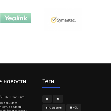
е новости
Теги
2026 09:14:19 am
IT
ит
HOL повышает
тность в области
ит-решения
NIHOL
ской безопасности и