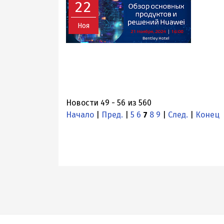
22
Ноя
Новости 49 - 56 из 560
Начало
|
Пред.
|
5
6
7
8
9
|
След.
|
Конец