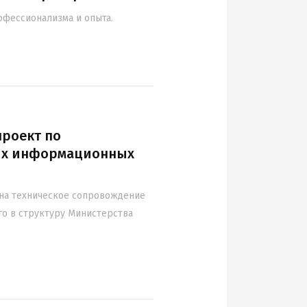
офессионализма и опыта.
роект по
ых информационных
на техническое сопровождение
го в структуру Министерства