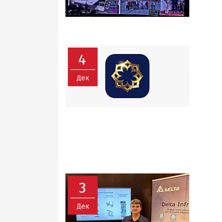
4
Дек
3
Дек