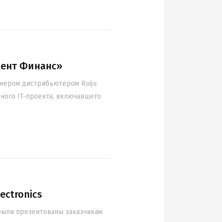
риент Финанс»
нером дистрибьютером Ruiju
пного IT-проекта, включавшего
ectronics
 были презентованы заказчикам