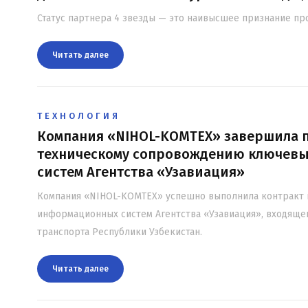
Статус партнера 4 звезды — это наивысшее признание пр
Читать далee
ТЕХНОЛОГИЯ
Компания «NIHOL-KOMTEX» завершила п
техническому сопровождению ключев
систем Агентства «Узавиация»
Компания «NIHOL-KOMTEX» успешно выполнила контракт 
информационных систем Агентства «Узавиация», входяще
транспорта Республики Узбекистан.
Читать далee