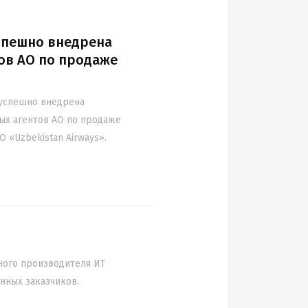
успешно внедрена
ов АО по продаже
 успешно внедрена
ых агентов АО по продаже
 «Uzbekistan Airways».
ного производителя ИТ
нных заказчиков.