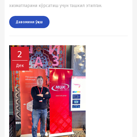
хизматларини кўрсатиш учун ташкил этилган.
Давомини ўқиш
2
Дек