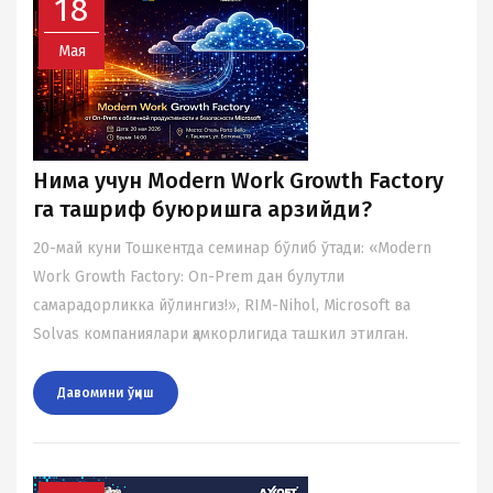
18
Мая
Нима учун Modern Work Growth Factory
га ташриф буюришга арзийди?
20-май куни Тошкентда семинар бўлиб ўтади: «Modern
Work Growth Factory: On-Prem дан булутли
самарадорликка йўлингиз!», RIM-Nihol, Microsoft ва
Solvas компаниялари ҳамкорлигида ташкил этилган.
Давомини ўқиш