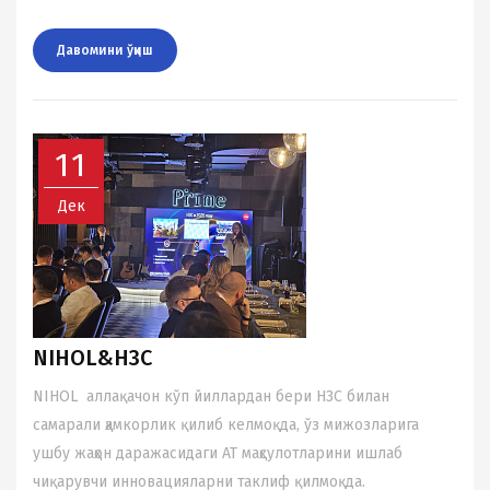
Давомини ўқиш
11
Дек
NIHOL&H3C
NIHOL аллақачон кўп йиллардан бери H3C билан
самарали ҳамкорлик қилиб келмоқда, ўз мижозларига
ушбу жаҳон даражасидаги АТ маҳсулотларини ишлаб
чиқарувчи инновацияларни таклиф қилмоқда.