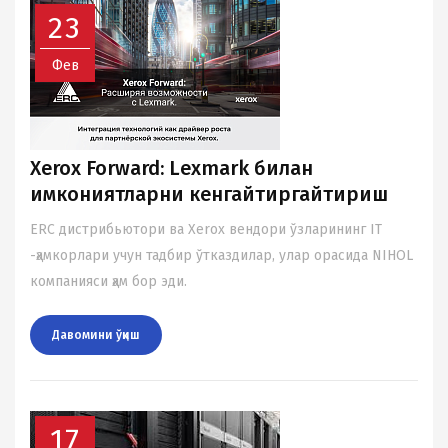
23
Фев
Xerox Forward: Lexmark билан
имкониятларни кенгайтиргайтириш
ERC дистрибьютори ва Xerox вендори ўзларининг IT
-ҳамкорлари учун тадбир ўтказдилар, улар орасида NIHOL
компанияси ҳам бор эди.
Давомини ўқиш
17