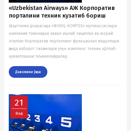
«Uzbekistan Airways» АЖ Корпоратив
порталини техник кузатиб бориш
Шартнома доирасида «NIHOL-KOMTEX» мутаxассислари
компания томонидан аввал ишлаб чиқилган ва жорий
этилган Корпоратив порталнинг функционал модуллари
ҳамда аxборот тизимлари учун комплекс теxник қўллаб-
қувватлашни таъминлайдилар.
Давомини ўқиш
21
Янв