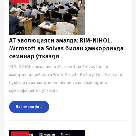
АТ эволюцияси амалда: RIM-NIHOL,
Microsoft ва Solvas билан ҳамкорликда
семинар ўтказди
RIM-NIHOL компанияси Microsoft ва Solvas билан
ҳамкорликда «Modern Work Growth Factory: On-Prem дан
булутли самарадорликка йўлингиз» семинарини
муваффақиятли ўтказди.
Давомини ўқиш