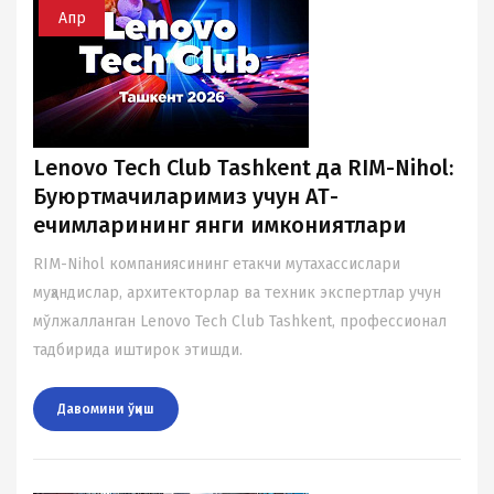
Апр
Lenovo Tech Club Tashkent да RIM-Nihol:
Буюртмачиларимиз учун АТ-
ечимларининг янги имкониятлари
RIM-Nihol компаниясининг етакчи мутахассислари
муҳандислар, архитекторлар ва техник экспертлар учун
мўлжалланган Lenovo Tech Club Tashkent, профессионал
тадбирида иштирок этишди.
Давомини ўқиш