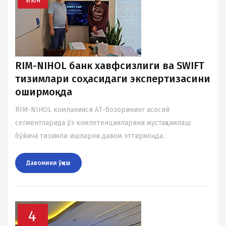
Июн
RIM-NIHOL банк хавфсизлиги ва SWIFT
тизимлари соҳасидаги экспертизасини
оширмоқда
RIM-NIHOL компанияси AТ-бозорининг асосий
сегментларида ўз компетенцияларини мустаҳкамлаш
бўйича тизимли ишларни давом эттирмоқда.
Давомини ўқиш
4