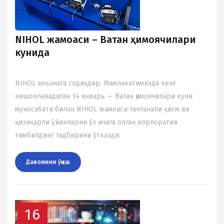
NIHOL жамоаси – Ватан ҳимоячилари
кунида
NIHOL анъанага содиқдир. Мамлакатимизда кенг
нишонланадиган 14 январь — Ватан ҳимоячилари куни
муносабати билан NIHOL жамоаси тантанали қисм ва
қизиқарли ўйинларни ўз ичига олган корпоратив
тимбилдинг тадбирини ўтказди.
Давомини ўқиш
16