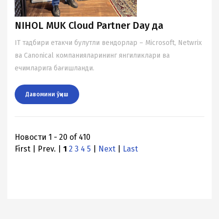
NIHOL MUK Cloud Partner Day да
IT тадбири етакчи булутли вендорлар – Microsoft, Netwrix
ва Canonical компанияларининг янгиликлари ва
ечимларига бағишланди.
Давомини ўқиш
Новости 1 - 20 of 410
First | Prev. |
1
2
3
4
5
|
Next
|
Last