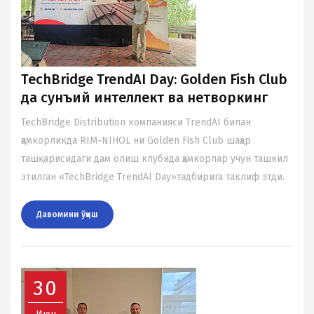
TechBridge TrendAI Day: Golden Fish Club
да сунъий интеллект ва нетворкинг
TechBridge Distribution компанияси TrendAI билан
ҳамкорликда RIM-NIHOL ни Golden Fish Club шаҳар
ташқарисидаги дам олиш клубида ҳамкорлар учун ташкил
этилган «TechBridge TrendAI Day»тадбирига таклиф этди.
Давомини ўқиш
30