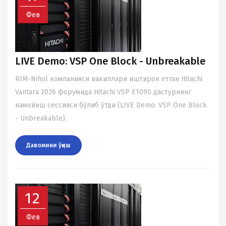
Фев
LIVE Demo: VSP One Block - Unbreakable
RIM-Nihol компанияси вакиллари иштирок етган Hitachi
Vantara 2026 форумида Hitachi VSP E1090 дастурнинг
намойиш сессияси бўлиб ўтди (LIVE Demo: VSP One Block
- Unbreakable).
Давомини ўқиш
12
Фев