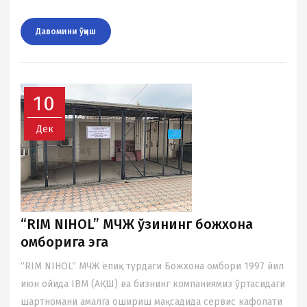
Давомини ўқиш
10
Дек
“RIM NIHOL” МЧЖ ўзининг божхона
омборига эга
“RIM NIHOL” МЧЖ ёпиқ турдаги Божхона омбори 1997 йил
июн ойида IBM (AҚШ) ва бизнинг компаниямиз ўртасидаги
шартномани амалга ошириш мақсадида сервис кафолати