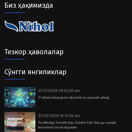
Биз ҳақимизда
Тезкор ҳаволалар
Сўнгги янгиликлар
07/27/2026 09:02:50 am
IT infratuzilmangizni ishonchli va samarali qiling!
07/02/2026 10:37:06 am
TechBridge TrendAI Day: Golden Fish Club да сунъий
интеллект ва нетворкинг