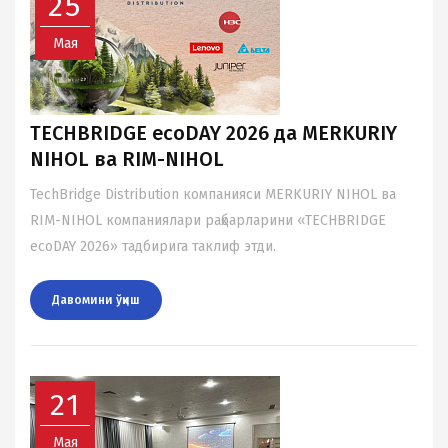
25
Мая
TECHBRIDGE ecoDAY 2026 да MERKURIY
NIHOL ва RIM-NIHOL
TechBridge Distribution компанияси MERKURIY NIHOL ва
RIM-NIHOL компаниялари раҳбарларини «TECHBRIDGE
ecoDAY 2026» тадбирига таклиф этди.
Давомини ўқиш
21
Мая