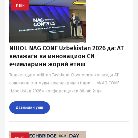
Июн
NIHOL NAG CONF Uzbekistan 2026 да: АТ
келажаги ва инновацион СИ
ечимларини жорий етиш
Тошкентдаги «Hilton Tashkent City» меҳмонхонасида АТ -
соҳасининг энг муҳим воқеаларидан бири — «NAG CONF
Uzbekistan 2026» конференцияси бўлиб ўтди.
Давомини ўқиш