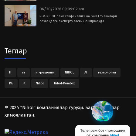
06/30/2026 09:09:02 am
RIM-NIHOL банк хавфсизлиги ва SWIFT тизимлари
соҳасидаги экспертизасини оширмоқда
Теглар
IT
ит
ит-решения
NIHOL
АТ
технология
ИБ
it
Nihol
Nihol-Komtex
© 2024 "Nihol" компаниялар гуруҳи. Барча ҳуқуқлар
ҳимояланган.
Телеграм бот-помощник
от компании
Nihol