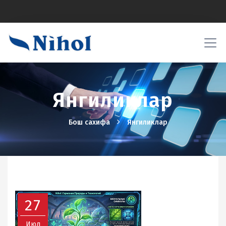
Янгиликлар
Бош сахифа
Янгиликлар
27
Июл