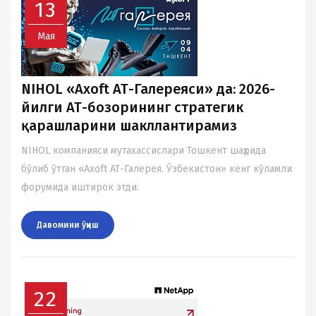
13
Мая
NIHOL «Axoft АТ-Галереяси» да: 2026-
йилги АТ-бозорининг стратегик
қарашларини шакллантирамиз
NIHOL компанияси мутахассислари Тошкент шаҳрида
бўлиб ўтган «Axoft АТ-Галерея. Ўзбекистон» кенг кўламли
форумида иштирок этди.
Давомини ўқиш
22