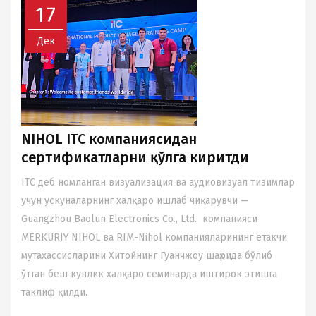
17
Дек
NIHOL ITC компаниясидан
сертификатларни қўлга киритди
ITC деб номланган визуализация ва аудиовизуал тизимлар
учун ускуналарнинг халқаро ишлаб чиқарувчи —
Guangzhou Baolun Electronics Co., Ltd. компанияси
MERKURIY NIHOL ва RIM-Nihol компанияларининг етакчи
мутахассисларини Хитойнинг Гуанчжоу шаҳрида бўлиб
ўтган беш кунлик халқаро семинарда иштирок этишга
таклиф қилди.