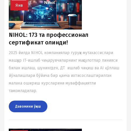
Янв
NIHOL: 173 та профессионал
сертификат олинди!
2025 йилда NIHOL компаниялар гуруҳи мутахассислари
машҳур IT-ишлаб чиқарувчиларнинг маҳсулотлар линияси
билан ишлаш, шунингдек, ДТ ишлаб чиқиш ва AI қўллаш
йўналишлари бўйича бир қанча ихтисослаштирилган
малака ошириш курсларини муваффақиятли
тамомладилар.
Давомини ўқиш