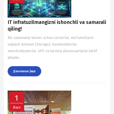
IT infratuzilmangizni ishonchli va samarali
qiling!
Biz zamonaviy biznes uchun serverlar, ma’lumotlarni
saqlash tizimlari (Storage), kommutatorlar,
marshrutizatorlar, UPS va tarmoq aksessuarlarini taklif
qilamiz.
Давомини ўқиш
1
Июл