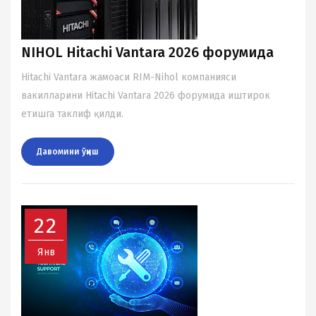
NIHOL Hitachi Vantara 2026 форумида
Hitachi Vantara жамоаси RIM-Nihol компанияси
вакилларини Hitachi Vantara 2026 форумида иштирок
етишга таклиф қилди.
Давомини ўқиш
22
Янв